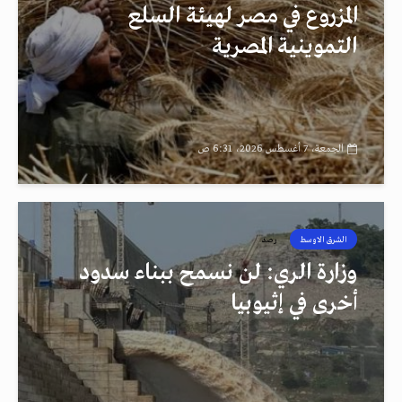
المزروع في مصر لهيئة السلع
التموينية المصرية
الجمعة، 7 أغسطس 2026، 6:31 ص
الشرق الاوسط
رصد
وزارة الري: لن نسمح ببناء سدود
أخرى في إثيوبيا