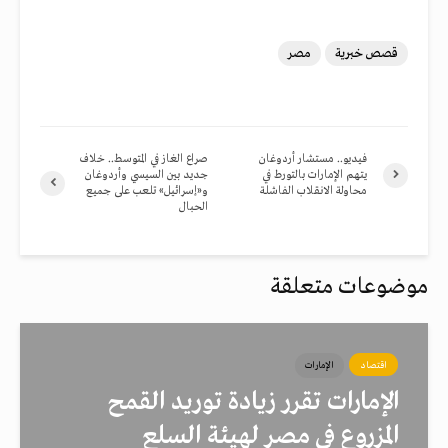
قصص خبرية
مصر
فيديو.. مستشار أردوغان
صراع الغاز في المتوسط.. خلاف
يتهم الإمارات بالتورط في
جديد بين السيسي وأردوغان
محاولة الانقلاب الفاشلة
و«إسرائيل» تلعب على جميع
الحبال
موضوعات متعلقة
اقتصاد
الإمارات
الإمارات تقرر زيادة توريد القمح
المزروع في مصر لهيئة السلع