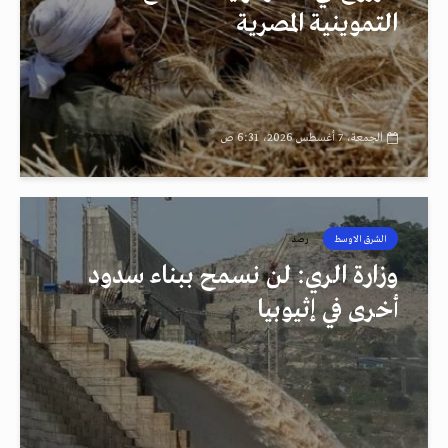
التموينية المصرية
الجمعة، 7 أغسطس 2026، 6:31 ص
الشرق الاوسط
رصد
وزارة الري: لن نسمح ببناء سدود
أخرى في إثيوبيا