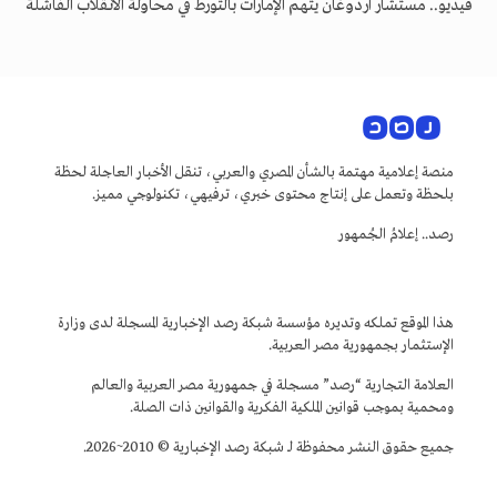
فيديو.. مستشار أردوغان يتهم الإمارات بالتورط في محاولة الانقلاب الفاشلة
منصة إعلامية مهتمة بالشأن المصري والعربي، تنقل الأخبار العاجلة لحظة
بلحظة وتعمل على إنتاج محتوى خبري، ترفيهي، تكنولوجي مميز.
رصد.. إعلامُ الجُمهور
هذا الموقع تملكه وتديره مؤسسة شبكة رصد الإخبارية المسجلة لدى وزارة
الإستثمار بجمهورية مصر العربية.
العلامة التجارية “رصد” مسجلة في جمهورية مصر العربية والعالم
ومحمية بموجب قوانين الملكية الفكرية والقوانين ذات الصلة.
جميع حقوق النشر محفوظة لـ شبكة رصد الإخبارية © 2010~2026.