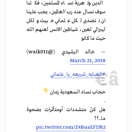
الدين وتعرية نساء المسلمين، فكلنا
سوف نسال عند رب العالمين، يجب علينا
ان نتصدى لكل علماني خبيث ولكل
ليبرالي لعين، شياطين الانس لعنهم الله
حيث ما كانو
— خالد الرشيدي (@waik011)
March 21, 2018
#العبايه_شريعه_يا_علماني
…
حجاب نساء السعودية زمان
.
هل كنّ متشددات أومتأثرات بصحوة
ما..؟؟
pic.twitter.com/Z4BuaEFDB2