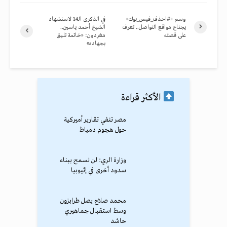
وسم «#احذف_فيس_بوك»
في الذكرى الـ14 لاستشهاد
يجتاح مواقع التواصل.. تعرف
الشيخ أحمد ياسين..
على قصته
مغردون: «خاتمة تليق
بجهاده»
الأكثر قراءة
مصر تنفي تقارير أميركية
حول هجوم دمياط
وزارة الري: لن نسمح ببناء
سدود أخرى في إثيوبيا
محمد صلاح يصل طرابزون
وسط استقبال جماهيري
حاشد