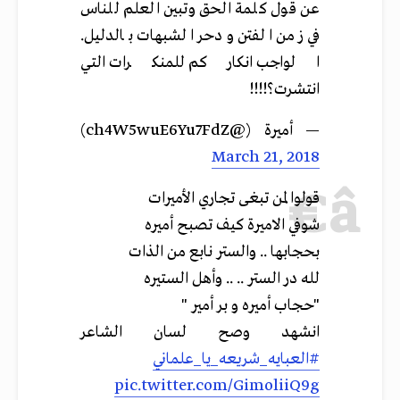
عن قول كلمة الحق وتبين العلم للناس
في زمن الفتن ودحر الشبهات بالدليل.
الواجب انكاركم للمنكرات التي
انتشرت؟!!!!
— أميرة (@ch4W5wuE6Yu7FdZ)
March 21, 2018
قولوا لمن تبغى تجاري الأميرات
شوفي الاميرة كيف تصبح أميره
بحجابها .. والستر نابع من الذات
لله در الستر .. .. وأهل الستيره
"حجاب أميره و بر أمير "
انشهد وصح لسان الشاعر
#العبايه_شريعه_يا_علماني
pic.twitter.com/GimoliiQ9g