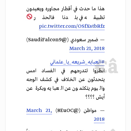
هذا ما حدث في أقطار مجاوره ويعيدون
تطبيقه في بلدنا فالحذر
pic.twitter.com/OSfXstbRfz
— ضمير سعودي (@SaudiFalcon9)
March 21, 2018
#العبايه_شريعه_يا_علماني
انظروا تتدرجهم في الفساد امس
يتحدثون عن الخلاف في كشف الوجه
واليوم يتكلمون عن العبايه وبكرة عن
أيش ؟؟؟؟
— مواطن (@8EuOC)
March 21,
2018