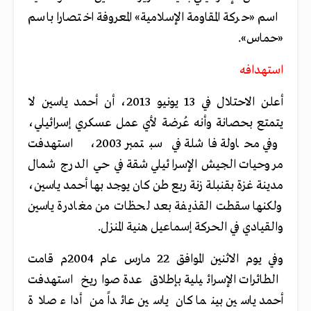
اسم «حركة المقاومة الإسلامية» المعروفة اختصارا باسم
«حماس».
استهدافه
أعلن الاحتلال في 13 يونيو 2013، أن أحمد ياسين لا
يتمتع بحصانة وأنه عُرضة لأي عمل عسكري إسرائيلي،
وفي محاولة فاشلة في سبتمبر 2003، استهدفت
مروحيات الجيش الإسرائيلي شقة في حي الدرج شمال
مدينة غزة بقنبلة زنة ربع طن كان يوجد بها أحمد ياسين،
ولكنها سقطت القذيفة بعد لحظات من مغادرة ياسين
والقيادي في الحركة إسماعيل هنية المنزل.
وفي يوم الاثنين الموافق 22 مارس عام 2004م قامت
الطائرات الإسرائيلية بإطلاق عدة صواريخ استهدفت
أحمد ياسين بينما كان ياسين عائداً من أداء صلاة