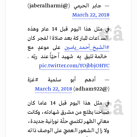
— جابر الحرمي (@jaberalharmi)
March 22, 2018
في مثل هذا اليوم قبل 14 عام وهذه
الساعات المباركة بعد صلاة الفجر كان
#الشيخ_أحمد_ياسين
على موعدٍ مع
خاتمة تليق بِه شهيداً حيّاً عند ربّه.
pic.twitter.com/YOjbbjOHYC
— أدهم أبو سلمية #غزة
March 22, 2018
(@adham922)
في مثل هذا اليوم قبل 14 عاما كان
صباحنا يطلع من مشرق شهادته، وكانت
معاني الطهر تكتسي حلّة نورانية جديدة،
ولا زال الشعور العصيّ على الوصف ذاته