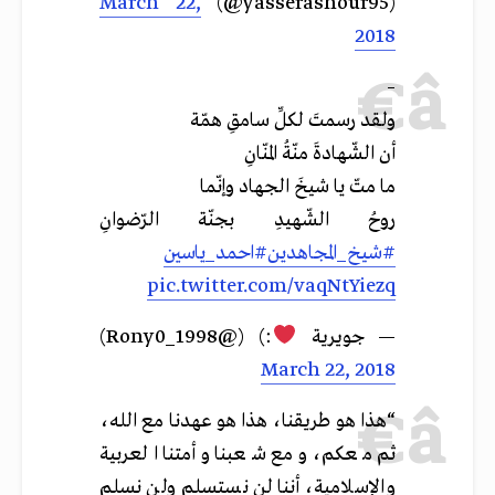
March 22,
(@yasserashour95)
2018
–
ولقد رسمتَ لكلِّ سامقِ همّة
أن الشّهادةَ منّةُ المنّانِ
ما متّ يا شيخَ الجهاد وإنّما
روحُ الشّهيدِ بجنّة الرّضوانِ
#شيخ_المجاهدين
#احمد_ياسين
pic.twitter.com/vaqNtYiezq
— جويرية
:) (@Rony0_1998)
March 22, 2018
“هذا هو طريقنا، هذا هو عهدنا مع الله،
ثم معكم، ومع شعبنا وأمتنا العربية
والإسلامية، أننا لن نستسلم ولن نسلم