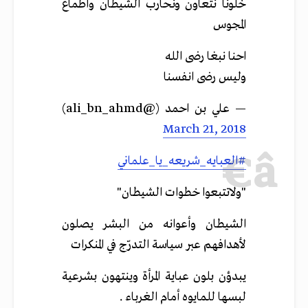
خلونا نتعاون ونحارب الشيطان واطماع
المجوس
احنا نبغا رضى الله
وليس رضى انفسنا
— علي بن احمد (@ali_bn_ahmd)
March 21, 2018
#العبايه_شريعه_يا_علماني
"ولاتتبعوا خطوات الشيطان"
الشيطان وأعوانه من البشر يصلون
لأهدافهم عبر سياسة التدرّج في المنكرات
يبدؤن بلون عباية المرأة وينتهون بشرعية
لبسها للمايوه أمام الغرباء .