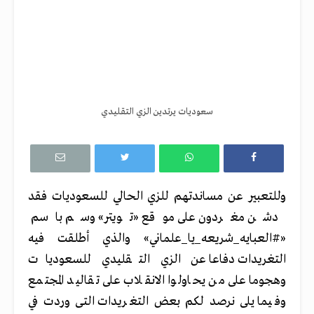
سعوديات يرتدين الزي التقليدي
وللتعبير عن مساندتهم للزي الحالي للسعوديات فقد
دشن مغردون على موقع «تويتر» وسم باسم
«#العبايه_شريعه_يا_علماني» والذي أطلقت فيه
التغريدات دفاعا عن الزي التقليدي للسعوديات
وهجوما على من يحاولوا الانقلاب على تقاليد المجتمع
وفيما يلى نرصد لكم بعض التغريدات التى وردت في