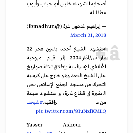
أصحابه الشهداء خليل أبو جياب وأيوب
عطا الله
— إبراهيم المدهون غزة (@ibmadhun)
March 21, 2018
استشهد الشيخ أحمد ياسين فجر 22
مارس/آذار 2004 إثر قيام مروحية
الأباتشي الإسرائيلية بإطلاق ثلاثة صواريخ
على الشيخ المقعد وهو خارج على كرسيه
المتحرك من مسجد المجمّع الإسلامي بحي
الصّبرة في قطاع غزة، واستشهد سبعة
من مرافقيه.
#شيخنا
pic.twitter.com/8IuNzfKMLQ
— Yasser Ashour