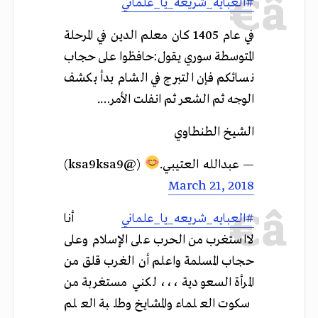
#العبايه_شريعه_يا_علماني
في عام 1405 كان معلم الدين في المرحلة
المتوسطة سوري يقول:حافظوا على حجاب
نسائكم فإن التبرج في الشام بدأ بكشف
الوجه ثم الشعر ثم انفلت الأمر….
الشيخ الطنطاوي
— عبدالله العتيبي.
(@ksa9ksa9)
March 21, 2018
#العبايه_شريعه_يا_علماني
أنا
لااستغرب من الحرب على الإسلام وعلى
حجاب المسلمة واعلم أن الغرب قلق من
المرأة السعودية ،،، لكني مستغربة من
سكوت العلماء والمشايخ وطلبة العلم