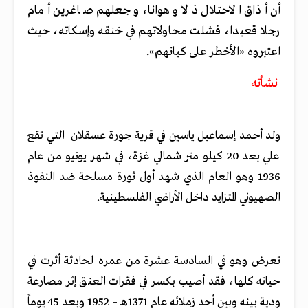
أن أذاق الاحتلال ذلا وهوانا، وجعلهم صاغرين أمام
رجلا قعيدا، فشلت محاولاتهم في خنقه وإسكاته، حيث
اعتبروه «الأخطر على كيانهم».
نشأته
ولد أحمد إسماعيل ياسين في قرية جورة عسقلان التي تقع
علي بعد 20 كيلو متر شمالي غزة، في شهر يونيو من عام
1936 وهو العام الذي شهد أول ثورة مسلحة ضد النفوذ
الصهيوني المتزايد داخل الأراضي الفلسطينية.
تعرض وهو في السادسة عشرة من عمره لحادثة أثرت في
حياته كلها، فقد أصيب بكسر في فقرات العنق إثر مصارعة
ودية بينه وبين أحد زملائه عام 1371هـ – 1952 وبعد 45 يوماً