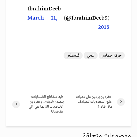
— IbrahimDeeb
March 21,
(@IbrahimDeeb9)
2018
حركة حماس
عربي
فلسطين
مغردون يردون على دعوات
«ليه هتقاطع الانتخابات»
خلع السعوديات للعباءة..
يتصدر «تويتر».. ومغردون:
ماذا قالوا؟
الانتخابات النزيهة هي اللي
مقاطعانا
موضوعات متعلقة