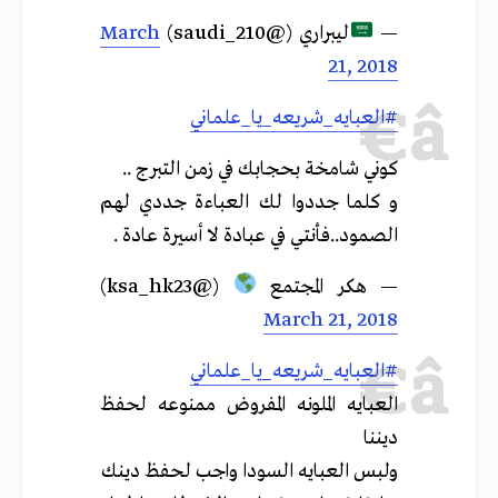
—
ليبراري (@saudi_210)
March
21, 2018
#العبايه_شريعه_يا_علماني
كوني شامخة بحجابك في زمن التبرج ..
و كلما جددوا لك العباءة جددي لهم
الصمود..فأنتي في عبادة لا أسيرة عادة .
— هكر المجتمع
(@ksa_hk23)
March 21, 2018
#العبايه_شريعه_يا_علماني
العبايه الملونه المفروض ممنوعه لحفظ
ديننا
ولبس العبايه السودا واجب لحفظ دينك