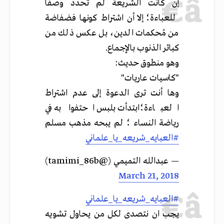
إن كانت الشريعة لم تحدد وصفاً
للعباءة؛ إلا أن اشتراط كونها فضفاضة
من مُحكمات الدين، بل عكس ذلك من
كبائر الذنوب بالإجماع.
وهو منطوق حديث:
"كاسيات عاريات"
وها أنت ترى الدعوة إلى عدم اشتراط
العباءة؛ابتدأت بلبس احتفوا به في
رياضة النساء ؛ لم يبحه مذهب مسلم
#العبايه_شريعه_يا_علماني
— عبدالله التميمي (@tamimi_86b)
March 21, 2018
#العبايه_شريعه_يا_علماني
يجب ان نتصدى لكل من يحاول تشويه