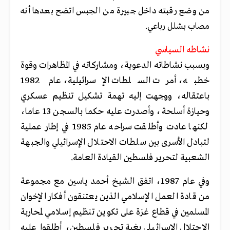
من وضع رقبته داخل جبيرة من الجبس اتضح بعدها أنه
مصاب بشلل رباعي.
نشاطه السياسي
وبسبب نشاطاته الدعوية، ومشاركاته في المظاهرات وقوة
خطبه، أمرت السلطات الإسرائيلية، عام 1982
باعتقاله
، ووجهت إليه تهمة تشكيل تنظيم عسكري
وحيازة أسلحة، وأصدرت عليه حكما بالسجن 13 عاما،
لكنها عادت وأطلقت سراحه عام 1985 في إطار عملية
لتبادل الأسرى بين سلطات الاحتلال الإسرائيلي والجبهة
الشعبية لتحرير فلسطين القيادة العامة.
وفي عام 1987، اتفق الشيخ أحمد ياسين مع مجموعة
من قادة العمل الإسلامي الذين يعتنقون أفكار الإخوان
المسلمين في قطاع غزة على تكوين تنظيم إسلامي لمحاربة
الاحتلال الإسرائيلي بغية تحرير فلسطين، أطلقوا عليه