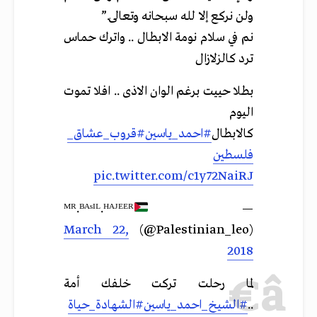
ولن نركع إلا لله سبحانه وتعالى.”
نم في سلام نومة الابطال .. واترك حماس
ترد كالزلازال
بطلا حييت برغم الوان الاذى .. افلا تموت
اليوم
كالابطال
#احمد_ياسين
#قروب_عشاق_
فلسطين
pic.twitter.com/c1y72NaiRJ
— ᴹᴿ.ᴮᴬˢᴵᴸ.ᴴᴬᴶᴱᴱᴿ
March 22,
(@Palestinian_leo)
2018
لما رحلت تركت خلفك أمة
..
#الشيخ_احمد_ياسين
#الشهادة_حياة