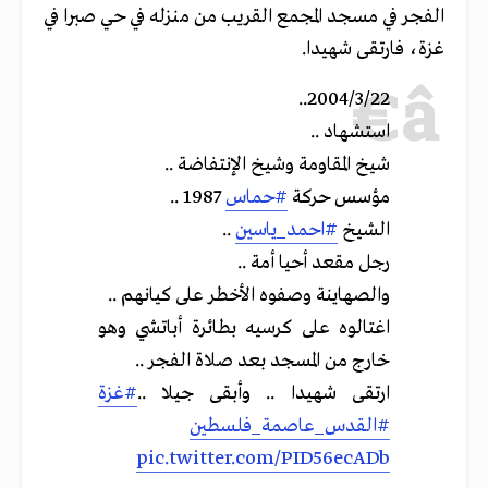
الفجر في مسجد المجمع القريب من منزله في حي صبرا في
غزة، فارتقى شهيدا.
2004/3/22..
استشهاد ..
شيخ المقاومة وشيخ الإنتفاضة ..
مؤسس حركة
#حماس
1987 ..
الشيخ
#احمد_ياسين
..
رجل مقعد أحيا أمة ..
والصهاينة وصفوه الأخطر على كيانهم ..
اغتالوه على كرسيه بطائرة أباتشي وهو
خارج من المسجد بعد صلاة الفجر ..
ارتقى شهيدا .. وأبقى جيلا ..
#غزة
#القدس_عاصمة_فلسطين
pic.twitter.com/PID56ecADb