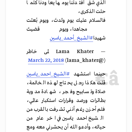
الذي شق أفئدتنا يومها يعاودنا كلما
حلت الذكرى،
فالسلام عليك يوم ولدتَ، ويوم بُعثت
مجاهدا، ويوم قضيتَ
شهيدا
#الشيخ_أحمد_ياسين
— Lama Khater لمى خاطر
March 22, 2018
(@lama_khater)
حينما استشهد
#الشيخ_احمد_ياسين
قلت هكذا رجل يحتاج لهذه الخاتمة،
صلاة وتسابيح وفجر ، شهادة مدوية
بطائرات ورصد وقرارات استكبار عالمي،
فلم أحزن رغم أنني تشرفت بالقرب من
الشيخ احمد ياسين في اخر عام من
حياته، وأدعو الله أن يحشرني معه ومع