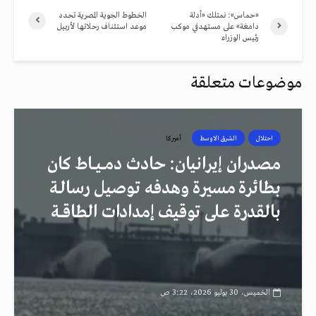
«حماس»: نمتلك «أدلة
الخطوط الجوية المصرية تحدد
دامغة» على مستهدفي موكب
موعد استئناف رحلاتها لأربيل
رئيس الوزراء
موضوعات متعلقة
احتلال
الشرق الاوسط
أميركا
مصدران إيرانيان: حادث دمــيــاط كان
بطائرة مسيرة وهدفه توصيل رسالـة
بالقدرة على توقيف إمدادات الطاقــة
الخميس، 30 يوليو 2026، 3:22 ص