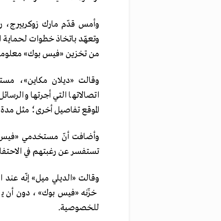
وأمس قدّم مارك زوكربيرج، ر
وتعهّد باتخاذ خطوات لحماية
من تخزين «فيس بوك» معلومات 
وقالت «ديلان مكاين»، مست
الموقع تفاصيل أخرى؛ مثل مدة الم
وأضافت أنّ مستخدمي «فيس ب
تستفسر عن رغبتهم في الاحتف
وقالت «الديلي ميل» إنّه عند
خزّنه «فيس بوك»، دون أن يكو
للخصوصية.