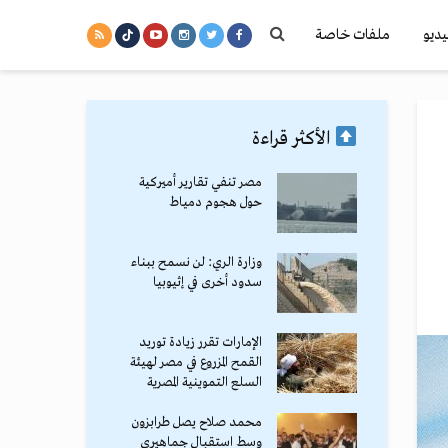
يديو
ملفات خاصة
الأكثر قراءة
مصر تنفي تقارير أميركية
حول هجوم دمياط
وزارة الري: لن نسمح ببناء
سدود أخرى في إثيوبيا
الإمارات تقرر زيادة توريد
القمح المزروع في مصر لهيئة
السلع التموينية المصرية
محمد صلاح يصل طرابزون
وسط استقبال جماهيري