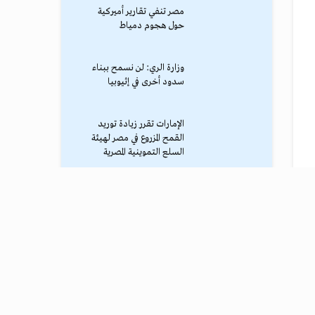
مصر تنفي تقارير أميركية
حول هجوم دمياط
وزارة الري: لن نسمح ببناء
سدود أخرى في إثيوبيا
الإمارات تقرر زيادة توريد
القمح المزروع في مصر لهيئة
السلع التموينية المصرية
محمد صلاح يصل طرابزون
وسط استقبال جماهيري
حاشد
ترامب يوقف الهجوم الكبير
ضد إيران