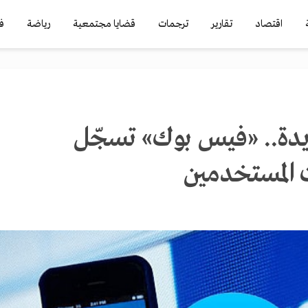
اقتصاد
تقارير
ترجمات
قضايا مجتمعية
رياضة
ف
دة.. «فيس بوك» تسجّل
 المستخدمين