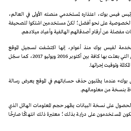
ئيس فيس بوك، اعتذاره لمستخدمي منصته الأولى في العالم،
 الخصوصية على نحو أفضل؛ لكنّ مستخدمين اشتكوا للصحيفة
مفصلة عن أرقام أصدقائهم الهاتفية وأعياد ميلادهم.
خدمة لفيس بوك منذ أعوام، إنها اكتشفت تسجيل الموقع
اتصالاتها التي أجرتها والرسائل التي بعثت بها كافة بين أكتوبر 2016 ويوليو 2017، كما سجّل
كالمة وتوقيت إجرائها.
وك» عندما يطلبون حذف حساباتهم في الموقع يعرض رسالة
اظ بنسخة من معلوماتهم.
 الحصول على نسخة البيانات يظهر حجم المعلومات الهائل الذي
ن المستخدمون على دراية بذلك؛ معتبرة ذلك انتهاكًا صارخًا