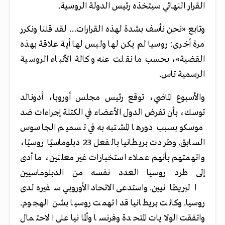
القرار النهائي سيتخذه رئيس الدولة الروسية.
وتابع «نحن نأسف بشدة لهذه القرارات… لقد قلنا ونكرر
مرة أخرى: روسيا لم يكن لها وليس لها أية علاقة بهذه
القضية»، بحسب ما نقلت عنه وكالة الأنباء الروسية
الرسمية تاس.
والأسبوع الماضي، توقع رئيس مجلس أوروبا، أدونالد
توسك، بأن تفرض الدول الأعضاء في الكتلة إجراءات ضد
موسكو بسبب دورها المشتبه به في تسميم الجاسوس
السابق. وطردت بريطانيا بالفعل 23 دبلوماسيًا روسيًا،
واتهمتهم بأنهم عملاء استخبارات غير معلنين، ما أدى
إلى طرد روسيا العدد نفسه من الدبلوماسيين
البريطانيين. واستدعى الاتحاد الأوروبي سفيره لدى
روسيا. وكانت بريطانيا قد اتهمت روسيا بشن الهجوم.
واتفقت الولايات المتحدة وفرنسا وألمانيا على الاحتمال