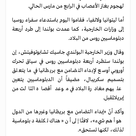
لهجوم بغاز الأعصاب في الرابع من مارس الحالي.
أما ليتوانيا ولاتفيا، فقاموا اليوم باستدعاء سفراء روسيا
إلى وزارات الخارجية، كما عمدت بولندا إلى طرد أربعة
دبلوماسيين روس من البلاد.
وقال وزير الخارجية البولندي جاسيك تشابوتوفيتش، إن
بولندا ستطرد أربعة دبلوماسيين روس في سياق تحرك
أوروبي أوسع لإبداء التضامن مع بريطانيا في ما يتعلق
بتسميم سكريبال، مضيفاً أن الدبلوماسيين يتعين
عليهم مغادرة البلاد في موعد أقصاه الثالث من
إبريلالمقبل.
وأكد أنّ «إبداء التضامن مع بريطانيا وغيرها من الدول
هو أهم شيء»، لافتًا إلى أن «هناك تكلفة دبلوماسية
لذلك، لكنها تستحق».