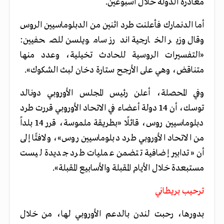
مغادرة الدولة خلال أسبوعين.
أما الدنمارك فأعلنت طرد اثنين من الدبلوماسيين الروس
وقال وزير الخارجية اندرز سامويلسن للصحفيين:
«التفسيرات الروسية للحادث تخيلية، وعدد منها
متناقض، وهي على الأرجح ستارة دخان لبث الشكوك».
وفي المحصلة، أعلن رئيس المجلس الأوروبي دونالد
توسك، أن 14 دولة أعضاء في الاتحاد الأوروبي قررت طرد
دبلوماسيين روس، قائلًا «بطريقة ملموسة، قرر 14 بلداً
من الاتحاد الأوروبي طرد دبلوماسيين روس»، ولافتًا إلى
أن «تدابير إضافية تتضمن عمليات طرد جديدة ليست
مستبعدة خلال الأيام المقبلة والأسابيع المقبلة».
ترحيب بريطاني
بدورها، رحبت لندن بالدعم الأوروبي لها، من خلال