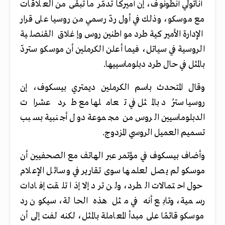
أناتولي أنطونوف، إن أميركا تدمّر ما تبقّى من العلاقات
مع موسكو، وذلك في أول ردّ رسمي من روسيا على قرار
الإدارة الأميركية طرد مواطنين روس وإغلاق القنصلية
الروسية في سياتل، فيما أعلن الكرملين أن موسكو ستردّ
بالمثل في حال طرد دبلوماسييها.
وقال المتحدث باسم الكرملين ديمتري بيسكوف، إن
روسيا سترُد بالمثل في تعاملها مع طرد عشرات
الدبلوماسيين الروس من مجموعة دول أجنبية بسبب
تسميم العميل الروسي المزدوج.
وأضاف بيسكوف في مؤتمر عبر الهاتف مع الصحفيين أن
موسكو لم يصل لعلمها سوى تقارير في وسائل الإعلام
حول احتمالات الطرد، ولن ترد إلا إذا تلقت إفادات
رسمية، وتابع أنه في مثل هذه الحالة، سيكون رد
موسكو قائمًا على مبدأ المعاملة بالمثل، لكنه لفت إلى أن