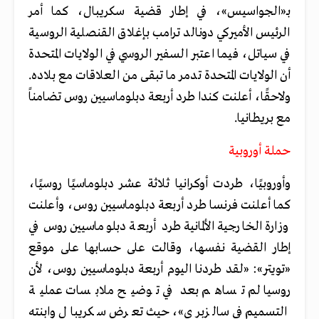
بـ«الجواسيس»، في إطار قضية سكريبال، كما أمر
الرئيس الأميركي دونالد ترامب بإغلاق القنصلية الروسية
في سياتل، فيما اعتبر السفير الروسي في الولايات المتحدة
أن الولايات المتحدة تدمر ما تبقى من العلاقات مع بلاده.
ولاحقًا، أعلنت كندا طرد أربعة دبلوماسيين روس تضامناً
مع بريطانيا.
حملة أوروبية
وأوروبيًا، طردت أوكرانيا ثلاثة عشر دبلوماسيًا روسيًا،
كما أعلنت فرنسا طرد أربعة دبلوماسيين روس، وأعلنت
وزارة الخارجية الألمانية طرد أربعة دبلوماسيين روس في
إطار القضية نفسها، وقالت على حسابها على موقع
«تويتر»: «لقد طردنا اليوم أربعة دبلوماسيين روس، لأن
روسيا لم تساهم بعد في توضيح ملابسات عملية
التسميم في سالزبري»، حيث تعرض سكريبال وابنته