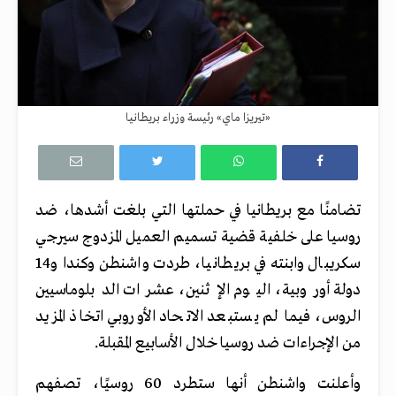
«تيريزا ماي» رئيسة وزراء بريطانيا
تضامنًا مع بريطانيا في حملتها التي بلغت أشدها، ضد
روسيا على خلفية قضية تسميم العميل المزدوج سيرجي
سكريبال وابنته في بريطانيا، طردت واشنطن وكندا و14
دولة أوروبية، اليوم الإثنين، عشرات الدبلوماسيين
الروس، فيما لم يستبعد الاتحاد الأوروبي اتخاذ المزيد
من الإجراءات ضد روسيا خلال الأسابيع المقبلة.
وأعلنت واشنطن أنها ستطرد 60 روسيًا، تصفهم