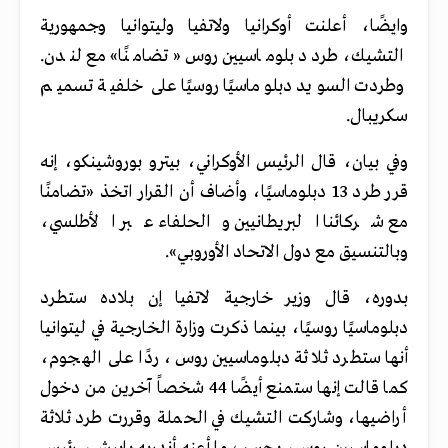
وايضًا، أعلنت أوكرانيا ولاتفيا وليتوانيا وجمهورية
التشيك، طرد دبلوماسيين روس «تضامنًا» مع لندن.
وطردت السويد دبلوماسيًا روسيًا على خلفية تسميم
سكريبال.
وفي بيان، قال الرئيس الأوكراني، بيترو بوروشينكو، إنه
قرر طرد 13 دبلوماسيًا، وأضاف أن القرار اتخذ «تضامنًا
مع شركائنا البريطانيين والحلفاء عبر الأطلسي،
وبالتنسيق مع دول الاتحاد الأوروبي».
بدوره، قال وزير خارجية لاتفيا إن بلاده ستطرد
دبلوماسيًا روسيًا، بينما ذكرت وزارة الخارجية في ليتوانيا
أنها ستطرد ثلاثة دبلوماسيين روس، ردًا على الهجوم،
كما قالت إنها ستمنع أيضًا 44 شخصاً آخرين من دخول
أراضيها، وشاركت التشيك في الحملة وقررت طرد ثلاثة