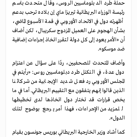
حملة طرد الدبلوماسيين الروس، وقال متحدث باسم
رئيسة الوزراء البريطانية تيريزا ماي إن بلاده ترحب بدعم
أظهرته دول في الاتحاد الأوروبي في قمة الأسبوع الماضي،
بشأن الهجوم على العميل المزدوج سكريبال، لكن أضاف
أن «الأمر يعود إلى كل دولة لتقرر اتخاذ إجراءات إضافية
ضد موسكو».
وأضاف المتحدث للصحفيين، ردًا على سؤال عن اعتزام
دول عدة، في التكتل طرد دبلوماسيين روس: «رأيتم في
المجلس الأوروبي رد فعل شديد الإيجابية من شركائنا
الذين قالوا إنهم يتفقون مع التقييم البريطاني. أما في ما
يخص قرارات قد تختار دول اتخاذها لدى تخطيطها
للمزيد من الإجراءات، فهذا أمر يرجع بوضوح لتلك
الدول».
كما أشاد وزير الخارجية البريطاني بوريس جونسون بقيام