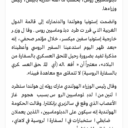
دبلوماسيين روس، بحسب ما أعنه أندريه بابيش، رئيس
وزراءها.
وانضمت إستونيا وهولندا والدنمارك إلى قائمة الدول
الغربية التي قررت طرد دبلوماسيين روس. وقال وزير
خارجية إستونيا سفين ميكسر، خلال مؤتمر صحفي، إنه
«بعد ظهر اليوم استدعينا السفير الروسي وأعطيناه
مذكرة تفيد بضرورة رحيل الملحق العسكري بالسفارة من
البلاد»، معتبراً أن «أفعاله (أي الملحق العسكري
بالسفارة الروسية) لا تتماشى مع معاهدة فيينا».
وقال رئيس الوزراء الهولندي مارك روته إن هولندا ستطرد
اثنين من الدبلوماسيين الروس بسبب هجوم غاز
الأعصاب الذي وقع في سالزبري بإنكلترا. وقالت الحكومة
الهولندية إنه سيكون على الدبلوماسيين، اللذين يعملان
ضابطي استخبارات في السفارة الروسية في لاهاي،