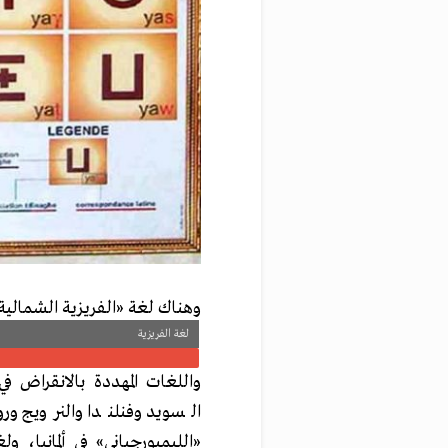
وهناك لغة «الفريزية الشمالية» في ألم
لغة الفريزية
واللغات المهددة بالانقراض في
السويد وفنلندا والنرويج ور
«الليمبورجياني» في ألمانيا، و