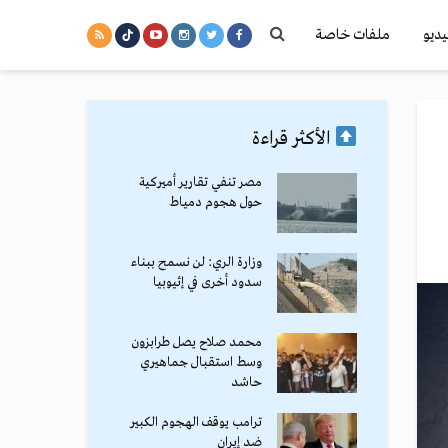
يديو
ملفات خاصة
الأكثر قراءة
مصر تنفي تقارير أميركية
حول هجوم دمياط
وزارة الري: لن نسمح ببناء
سدود أخرى في إثيوبيا
محمد صلاح يصل طرابزون
وسط استقبال جماهيري
حاشد
ترامب يوقف الهجوم الكبير
ضد إيران