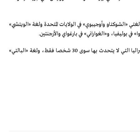
لغتي «الشوكتاو وأوجيبوي» في الولايات المتحدة ولغة «الويتشي»
» في بوليفيا، و«الغواراني» في بارغواي والأرجنتين.
وهناك لغة «ويراجوري» في أستراليا التي لا يتحدث بها سوى 30 شخصا فقط، ولغة «البالتي»