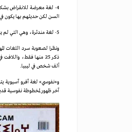
4- لغة معرضة للانقراض بشكل 
السن لكن حديثهم بها يكون في أ
5- لغة مندثرة، وهي التي لم يعد يتحدث بها أحد.
ونظرا لصعوبة سرد اللغات المه
ألف شخص في ليبيا.
و«نفوسي» لغة آفرو آسيوية يت
آخر ظهور لمخطوطة نفوسية قديمة إلى القرن