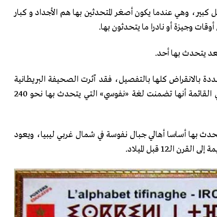
كبير، وهي عندما يكون أصغر المتحدثين بها هم الأجداد و كبار
وقات وجيزة أو نادرا ما يتحدثون بها.
ددة بالانقراض كلها بالتفصيل، فقد آثرت الصحيفة البريطانية
ذكر 25 منها فقط، واللافت في القائمة أنها تضمنت لغة «نفوسي» التي يتحدث بها نحو 240
حدث بها أساسا أهالي جبال نفوسة في شمال غربي ليبيا، ويعود
 الـ12 قبل الميلاد.