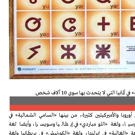
انيا التي لا يتحدث بها سوى 10 آلاف شخص.
 أوروبا والأميركيتين كثيرة، من بينها «السامي الشمالية» في
وسيا، ولغة «اللومباردي» في إيطاليا وسويسرا، وأيضا لغة
لغة «الغالية» في إيرلندا، ولغة «الكورنيش» في بريطانيا ولغة