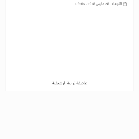
الأربعاء، 28 مارس 2018، 9:05 م
عاصفة ترابية ـ ارشيفية
أعلن الدكتور أحمد عماد الدين راضي، وزير الصحة
والسكان، اليوم الأربعاء، رفع درجة الاستعدادات إلى