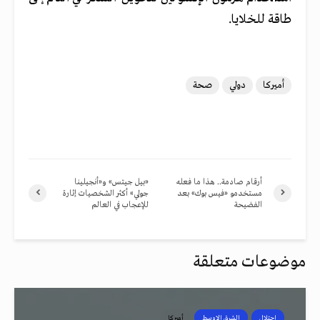
طاقة للخلايا.
أميركا
دولي
صحة
أرقام صادمة.. هذا ما فعله
«بيل جيتس» و«أنجيلينا
مستخدمو «فيس بوك» بعد
جولي» أكثر الشخصيات إثارة
الفضيحة
للإعجاب في العالم
موضوعات متعلقة
احتلال
الشرق الاوسط
أميركا