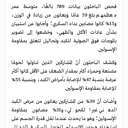
فحص الباحثون بيانات 789 بالغًا، متوسط عمر
معظمهم بلغ 59 عامًا ويعانون من زيادة في الوزن،
و15% كانوا مصابين بداء السكري؛ وأجابوا عن استبيان
بشأن عادات الأكل والطهي، وخضعوا إلى تصوير
بالموجات فوق الصوتية للكبد وتحاليل تتعلق بمقاومة
الإنسولين.
وكشف الباحثون أنّ المشاركين الذين تناولوا لحومًا
مصنعة وحمراء أكثر بمقدار الضعف على الأقل كانوا أكثر
عرضة بنسبة 47% للإصابة بأمراض الكبد، وبنسبة 55%
للإصابة بمقاومة الإنسولين.
وأضات أنّ 39% من المشاركين يعانون من مرض الكبد
الدهني غير الكحولي، و31% مصابون بمقاومة
الإنسولين؛ وهو ما يحدث عندما تقل قدرة الجسم على
استخدام هرمون الإنسولين لتحويل السكر في الدم إلى