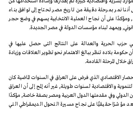
وارد بشرية واقتصادية كبيرة تم إهدارها وإساءة استخدامها من
ى أننا نمر بمرحلة دقيقة من تاريخ مصر تحتاج إلى توافق بناء
, ومؤكدًا على أن نجاح العملية الانتخابية يسهم في وضع حجر
نوني, ويمهد لبناء مؤسسات الدولة في مصر الجديدة.
قي حزب الحرية والعدالة على النتائج التى حصل عليها في
لى أن حكومة بلاده تنظر ببالغ الاهتمام نحو تطوير العلاقات وزيادة
ق خلال المرحلة القادمة.
لحصار الاقتصادي الذي فرض على العراق في السنوات الماضية كان
 التنموية والاقتصادية لسنوات طويلة, غير أنه إلمح إلى أن العراق
 الدولي وفي مقدمتها الدول العربية ومصر بصفة خاصة, مؤكدًا
يعد مؤشرًا حقيقيًّا على نجاح مسيرة التحول الديمقراطي التي