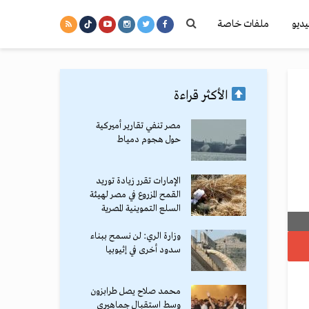
يديو
ملفات خاصة
الأكثر قراءة
مصر تنفي تقارير أميركية
حول هجوم دمياط
الإمارات تقرر زيادة توريد
القمح المزروع في مصر لهيئة
السلع التموينية المصرية
وزارة الري: لن نسمح ببناء
سدود أخرى في إثيوبيا
محمد صلاح يصل طرابزون
وسط استقبال جماهيري