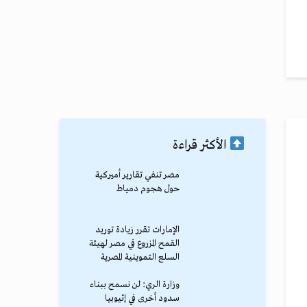
الأكثر قراءة
مصر تنفي تقارير أميركية
حول هجوم دمياط
الإمارات تقرر زيادة توريد
القمح المزروع في مصر لهيئة
السلع التموينية المصرية
وزارة الري: لن نسمح ببناء
سدود أخرى في إثيوبيا