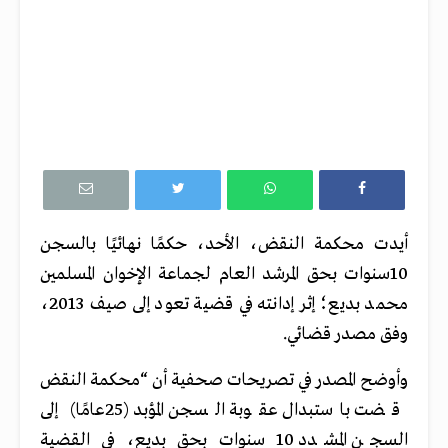
أيدت محكمة النقض، الأحد، حكمًا نهائيًا بالسجن
10سنوات بحق المرشد العام لجماعة الإخوان المسلمين
محمد بديع؛ إثر إدانته في قضية تعود إلى صيف 2013،
وفق مصدر قضائي.
وأوضح المصدر في تصريحات صحفية أن “محكمة النقض
قضت باستبدال عقوبة السجن المؤبد (25عامًا) إلى
السجن المشدد 10 سنوات بحق بديع، في القضية