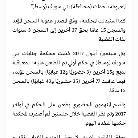
المعروفة بأحداث (محافظة) بني سويف (وسط)”.
كما استبدلت المحكمة، وفق المصدر عقوبة السجن المؤبد
والسجن 15 عامًا بحق 37 آخرين إلى السجن 3 سنوات
بذات القضية.
وفي سبتمبر/ أيلول 2017 قضت محكمة جنايات بني
سويف (وسط) في حكم أولي تم الطعن عليه، بمعاقبة
بديع و15 آخرين (3 حضوريًا و12 غيابيًا) بالسجن المؤبد،
فيما عاقبت 77 آخرين (35 حضوريًا و42 غيابيًا) بالسجن
15 عامًا.
وتقدم المتهمون الحضوري بطعن على الحكم في أواخر
2017 وتم نظر القضية خلال جلستين ثم أصدرت المحكمة
حكمها المتقدم اليوم.
ووفق القانون المصري لا يحق للمتهم الغيابي تقديم