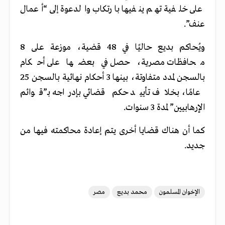
على خلفية تهم ينفيها بارتكاب والدعوة إلى “أعمال
عنف”.
ويُحاكم بديع حاليًا في 48 قضية، موزعة على 8
محافظات مصرية، حصل في بعضها على أحكام
بالسجن لمدد متفاوتة، بينها 3 أحكام نهائية بالسجن 25
عامًا، بخلاف تأييد حكم قضائي بإدراجه بـ”قوائم
الإرهابيين” لمدة 3 سنوات.
كما أن هناك قضايا أخرى يتم إعادة محاكمته فيها من
جديد.
الإخوان المسلمون
محمد بديع
مصر