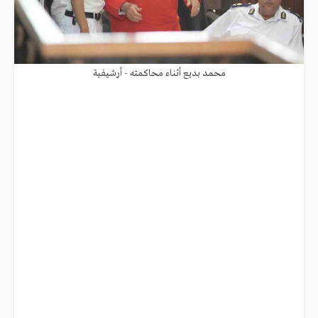
محمد بديع أثناء محاكمته - أرشيفية