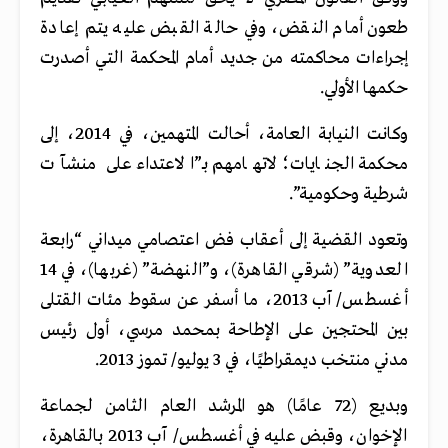
طعون أمام النقض، وفي حالة القبض عليه يتم إعادة
إجراءات محاكمته من جديد أمام المحكمة التي أصدرت
حكمها الأولي.
وكانت النيابة العامة، أحالت المتهمين، في 2014، إلى
محكمة الجنايات؛ لاتهامهم بـ”الاعتداء على منشآت
شرطية وحكومية”.
وتعود القضية إلى أعقاب فض اعتصامي ميداني “رابعة
العدوية” (شرقي القاهرة)، و”النهضة” (غربها)، في 14
أغسطس/ آب 2013، ما أسفر عن سقوط مئات القتلى
بين المحتجين على الإطاحة بمحمد مرسي، أول رئيس
مدني منتخب ديمقراطيًا، في 3 يوليو/ تموز 2013.
وبديع (72 عامًا) هو المرشد العام الثامن لجماعة
الإخوان، وقبض عليه في أغسطس/ آب 2013 بالقاهرة،