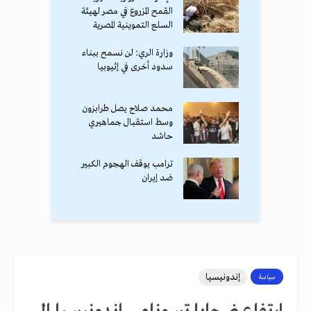
القمح المزروع في مصر لهيئة
السلع التموينية المصرية
وزارة الري: لن نسمح ببناء
سدود أخرى في إثيوبيا
محمد صلاح يصل طرابزون
وسط استقبال جماهيري
حاشد
ترامب يوقف الهجوم الكبير
ضد إيران
إندونيسيا
سياسة