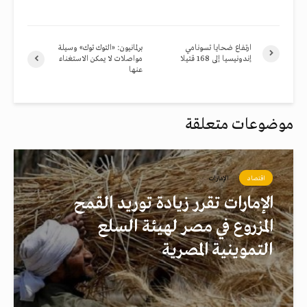
ارتفاع ضحايا تسونامي
برلمانيون: «التوك توك» وسيلة
إندونيسيا إلى 168 قتيلا
مواصلات لا يمكن الاستغناء
عنها
موضوعات متعلقة
اقتصاد
الإمارات
الإمارات تقرر زيادة توريد القمح
المزروع في مصر لهيئة السلع
التموينية المصرية