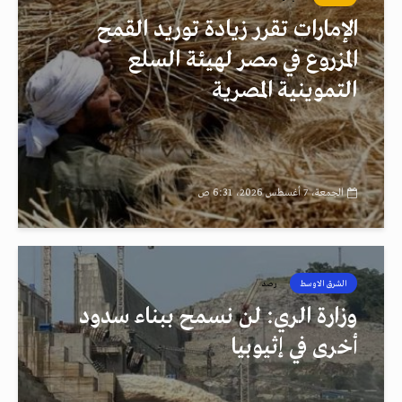
الإمارات تقرر زيادة توريد القمح
المزروع في مصر لهيئة السلع
التموينية المصرية
الجمعة، 7 أغسطس 2026، 6:31 ص
الشرق الاوسط
رصد
وزارة الري: لن نسمح ببناء سدود
أخرى في إثيوبيا