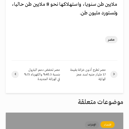
ملايين طن سنويا، واستهلاكها نحو 8 ملايين طن حاليا،
وتستورد مليون طن.
مصر
مصر تطرح أذون خزانة بقيمة
مصر تخفض دعم البترول
17 مليار جنيه لسد عجز
بنسبة 40.5% والكهرباء 75%
الموازنة
في الموزانة الجديدة
موضوعات متعلقة
اقتصاد
الإمارات