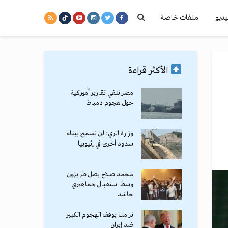
يديو
ملفات خاصة
الأكثر قراءة
مصر تنفي تقارير أميركية
حول هجوم دمياط
وزارة الري: لن نسمح ببناء
سدود أخرى في إثيوبيا
محمد صلاح يصل طرابزون
وسط استقبال جماهيري
حاشد
ترامب يوقف الهجوم الكبير
ضد إيران