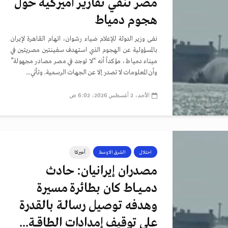
مصر تنفي تقارير أميركية حول
هجوم دمياط
نفى وزير الدولة للإعلام ضياء رشوان، اتهام القاهرة لإيران
بالمسؤولية عن الهجوم الذي استهدف سفينتين مصريتين في
ميناء دمياط، مؤكداً أنه “لا توجد في مصر مصادر مجهولة”
وأن المعلومات لا تصدر إلا عن الجهات الرسمية. وتأتي...
الأحد، 2 أغسطس 2026، 6:02 ص
احتلال
الشرق الاوسط
أميركا
مصدران إيرانيان: حادث
دمــيــاط كان بطائرة مسيرة
وهدفه توصيل رسالـة بالقدرة
على توقيف إمدادات الطاقــة...