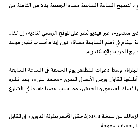
صري، لتصبح الساعة السابعة مساء الجمعة بدلا من الثامنة من
ى منصور»، عبر فيديو نُشر على الموقع الرسمي لناديه، إن لقاء
 ليقام في تمام السابعة مساءً، دون إبداء أسباب تغيير موعد
ب «برج العرب» بالإسكندرية.
المباراة، وسط دعوات للتظاهر يوم الجمعة في الساعة السابعة
ي أطلقها المقاول ورجل الأعمال المصري «محمد علي»، بعد نشره
ا فساد السيسي و الجيش، مما سبب غضبا واسعا في الشارع
وتقام قمة السوبر بين الأهلي والزمالك عن نسخة 2018 إذ حقق الأحمر بطولة الدوري، في المقابل
على حساب سموحة.