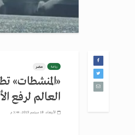
مصر
رياضة
«المنشطات» تط
العالم لرفع الأ
الأربعاء، 18 سبتمبر 2019، 5:44 م