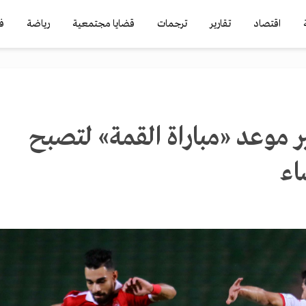
اقتصاد
تقارير
ترجمات
قضايا مجتمعية
رياضة
ف
ير موعد «مباراة القمة» لتصبح
اء