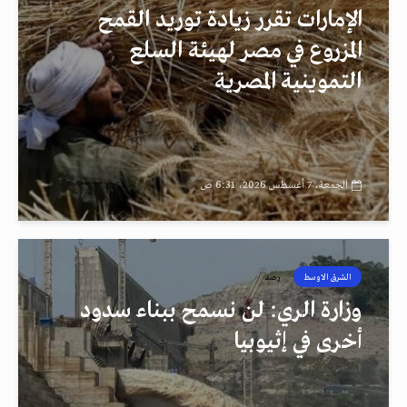
الإمارات تقرر زيادة توريد القمح
المزروع في مصر لهيئة السلع
التموينية المصرية
الجمعة، 7 أغسطس 2026، 6:31 ص
الشرق الاوسط
رصد
وزارة الري: لن نسمح ببناء سدود
أخرى في إثيوبيا