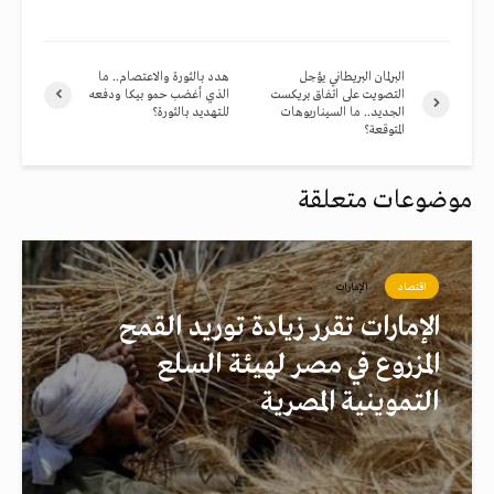
البرلمان البريطاني يؤجل
هدد بالثورة والاعتصام.. ما
التصويت على اتفاق بريكست
الذي أغضب حمو بيكا ودفعه
الجديد.. ما السيناريوهات
للتهديد بالثورة؟
المتوقعة؟
موضوعات متعلقة
اقتصاد
الإمارات
الإمارات تقرر زيادة توريد القمح
المزروع في مصر لهيئة السلع
التموينية المصرية