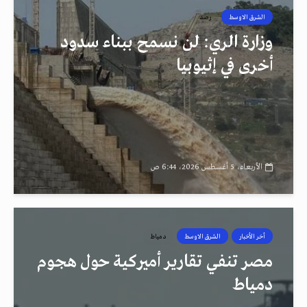
الشرق الاوسط
رصد
وزارة الري: لن نسمح ببناء سدود
أخرى في إثيوبيا
الأربعاء، 5 أغسطس 2026، 6:44 ص
أخر الأخبار
الشرق الاوسط
دمياط
مصر تنفي تقارير أميركية حول هجوم
دمياط