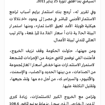
السياسي بما أفضى لثورة 25 يناير 2011.
وفي تقرير له، أرجع بنك استثمار برايم أسباب تراجع
الاستثمار الأجنبي المباشر في مصر إلى وجود «اختلالات
هيكلية طويلة الأمد تعيق الاستثمار»، ومنها استمرار
البيئة الحالية ذات أسعار الفائدة المرتفعة، والترتيب
العالمي المتدني لبيئة الأعمال.
ومن جهتها، حاولت الحكومة وقف نزيف الخروج،
فأعلنت الفي نوفمبر الماضي حزمة من الإجراءات المشجعة
لاستمرار الاستثمارات منها خفض أسعار الغاز لمجموعة
من الصناعات، من بينها الحديد والصلب، والإسمنت،
والألمنيوم، والسيراميك، من أجل دعمها وتشجيعها،
وتقليل التكلفة عليها.
وتزامن مع الخروج الكبير للاستثمارات، زيادة كبرى
للدين الخارجي الذي سجل بنهاية يونيو الماضي 108.6