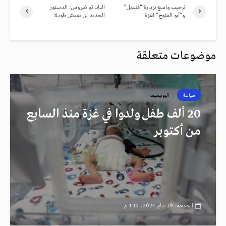
ترحيب واسع بزيارة “قنديل”
البابا تواضروس: الدستور
و”أبو الفتوح” لغزة
الجديد لن يعيش طويلا
موضوعات متعلقة
سياسة
اليونيسيف
20 ألف طفل ولدوا في غزة منذ السابع
من أكتوبر
الجمعة، 19 يناير 2024، 4:15 م