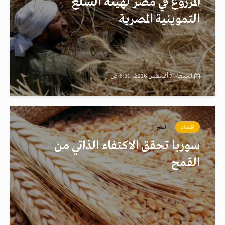
المزروع في مصر لهيئة السلع
التموينية المصرية
الجمعة، 7 أغسطس 2026، 6:31 ص
اقتصاد
القمح
سوريا تحقق الاكتفاء الذاتي من
القمح