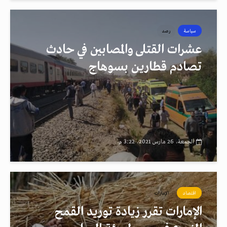
سياسة
رصد
عشرات القتلى والمصابين في حادث
تصادم قطارين بسوهاج
الجمعة، 26 مارس 2021، 3:22 م
اقتصاد
الإمارات
الإمارات تقرر زيادة توريد القمح