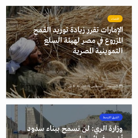
اقتصاد
الإمارات
الإمارات تقرر زيادة توريد القمح
المزروع في مصر لهيئة السلع
التموينية المصرية
الجمعة، 7 أغسطس 2026، 6:31 ص
الشرق الاوسط
رصد
وزارة الري: لن نسمح ببناء سدود