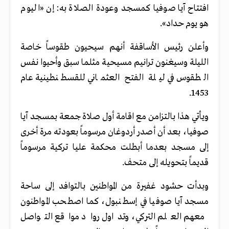
افتتاح آيا صوفيا كمسجد وعودة الصلاة به: إن «اليوم
هو يوم حداد».
وأعلن رئيس الأساقفة أنهم سيحيون طقوساً خاصة
الليلة وسيغنون ترانيم مسيحية مثلما سبق وأحيوا نفس
الطقوس في ليلة الفتح العثماني للقسطنطينية عام
1453.
ويأتي هذا بالتزامن مع اقامة أول صلاة جمعة بمسجد آيا
صوفيا، بعد أن أصدر أردوغان مرسوماً بعودته مرة أخرى
إلى مسجد بعدما أبطلت محكمة عليا تركية مرسوماً
قديماً بتحويله إلى متحف.
وبدأت حشود غفيرة من المواطنين بالتوافد إلى ساحة
مسجد آيا صوفيا في إسطنبول، كما اصطحب المواطنون
معهم العلم التركي، وتداول رواد مواقع التواصل