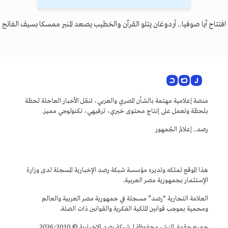
افتتاح آيا صوفيا.. أردوغان يتلو القرآن والخطيب يصعد المنبر ممسكا بسيف الفاتح
منصة إعلامية مهتمة بالشأن المصري والعربي، تنقل الأخبار العاجلة لحظة
بلحظة وتعمل على إنتاج محتوى خبري، ترفيهي، تكنولوجي مميز.
رصد.. إعلامُ الجُمهور
هذا الموقع تملكه وتديره مؤسسة شبكة رصد الإخبارية المسجلة لدى وزارة
الإستثمار بجمهورية مصر العربية.
العلامة التجارية “رصد” مسجلة في جمهورية مصر العربية والعالم
ومحمية بموجب قوانين الملكية الفكرية والقوانين ذات الصلة.
جميع حقوق النشر محفوظة لـ شبكة رصد الإخبارية © 2010~2026.