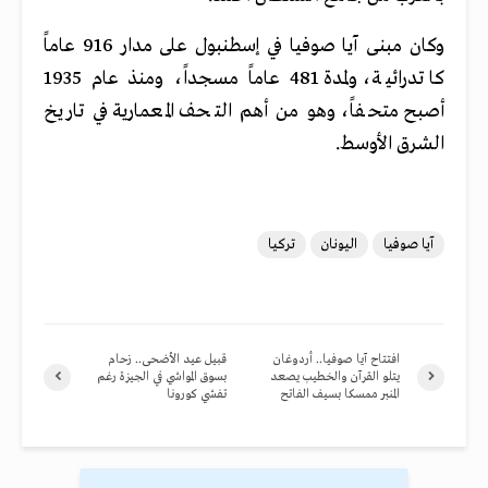
وكان مبنى آيا صوفيا في إسطنبول على مدار 916 عاماً
كاتدرائية، ولمدة 481 عاماً مسجداً، ومنذ عام 1935
أصبح متحفاً، وهو من أهم التحف المعمارية في تاريخ
الشرق الأوسط.
آيا صوفيا
اليونان
تركيا
افتتاح آيا صوفيا.. أردوغان
قبيل عيد الأضحى.. زحام
يتلو القرآن والخطيب يصعد
بسوق المواشي في الجيزة رغم
المنبر ممسكا بسيف الفاتح
تفشي كورونا