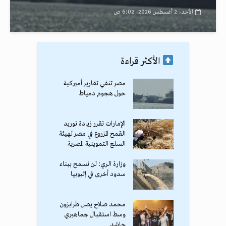
الأحد، 2 أغسطس 2026، 6:02 ص
الأكثر قراءة
مصر تنفي تقارير أميركية
حول هجوم دمياط
الإمارات تقرر زيادة توريد
القمح المزروع في مصر لهيئة
السلع التموينية المصرية
وزارة الري: لن نسمح ببناء
سدود أخرى في إثيوبيا
محمد صلاح يصل طرابزون
وسط استقبال جماهيري
حاشد