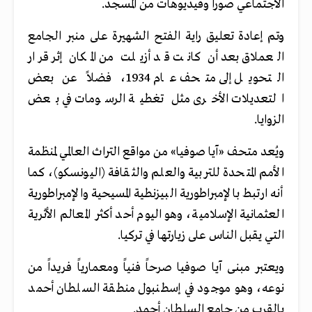
الاجتماعي صوراً وفيديوهات من المسجد.
وتم إعادة تعليق راية الفتح الشهيرة على منبر الجامع
العملاق بعد أن كانت قد أزيلت من المكان إثر قرار
التحويل إلى متحف عام 1934، فضلاً عن بعض
التعديلات الأخرى مثل تغطية الرسومات في بعض
الزوايا.
ويُعد متحف «آيا صوفيا» من مواقع التراث العالمي لمنظمة
الأمم المتحدة للتربية والعلم والثقافة (اليونسكو)، كما
أنه ارتبط بالإمبراطورية البيزنطية المسيحية والإمبراطورية
العثمانية الإسلامية، وهو اليوم أحد أكثر المعالم الأثرية
التي يقبل الناس على زيارتها في تركيا.
ويعتبر مبنى آيا صوفيا صرحاً فنياً ومعمارياً فريداً من
نوعه، وهو موجود في إسطنبول منطقة السلطان أحمد
بالقرب من جامع السلطان أحمد.