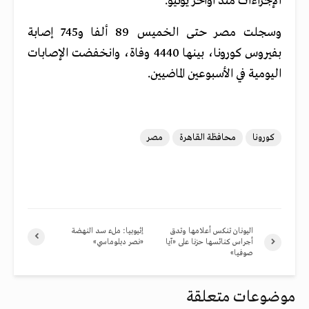
الإجراءات منذ أواخر يونيو.
وسجلت مصر حتى الخميس 89 ألفا و745 إصابة
بفيروس كورونا، بينها 4440 وفاة، وانخفضت الإصابات
اليومية في الأسبوعين الماضيين.
كورونا
محافظة القاهرة
مصر
اليونان تنكس أعلامها وتدق
إثيوبيا: ملء سد النهضة
أجراس كنائسها حزنا على «آيا
«نصر دبلوماسي»
صوفيا»
موضوعات متعلقة