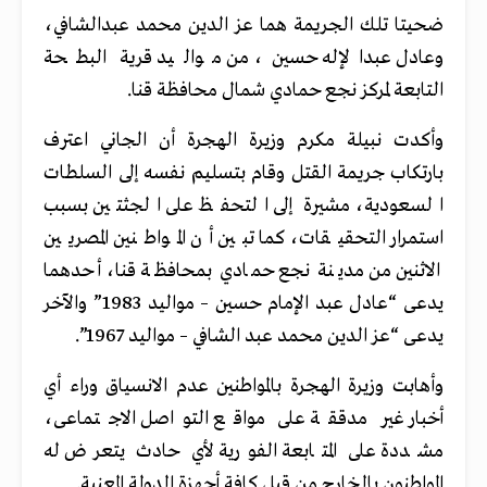
ضحيتا تلك الجريمة هما عز الدين محمد عبدالشافي،
وعادل عبدالإله حسين، من مواليد قرية البطحة
التابعة لمركز نجع حمادي شمال محافظة قنا.
وأكدت نبيلة مكرم وزيرة الهجرة أن الجاني اعترف
بارتكاب جريمة القتل وقام بتسليم نفسه إلى السلطات
السعودية، مشيرة إلى التحفظ على الجثتين بسبب
استمرار التحقيقات، كما تبين أن المواطنين المصريين
الاثنين من مدينة نجع حمادي بمحافظة قنا، أحدهما
يدعى “عادل عبد الإمام حسين – مواليد 1983” والآخر
يدعى “عز الدين محمد عبد الشافي – مواليد 1967”.
وأهابت وزيرة الهجرة بالمواطنين عدم الانسياق وراء أي
أخبار غير مدققة على مواقع التواصل الاجتماعى،
مشددة على المتابعة الفورية لأي حادث يتعرض له
المواطنون بالخارج من قبل كافة أجهزة الدولة المعنية.