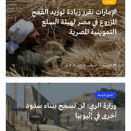
اقتصاد
الإمارات
الإمارات تقرر زيادة توريد القمح
المزروع في مصر لهيئة السلع
التموينية المصرية
الجمعة، 7 أغسطس 2026، 6:31 ص
الشرق الاوسط
رصد
وزارة الري: لن نسمح ببناء سدود
أخرى في إثيوبيا