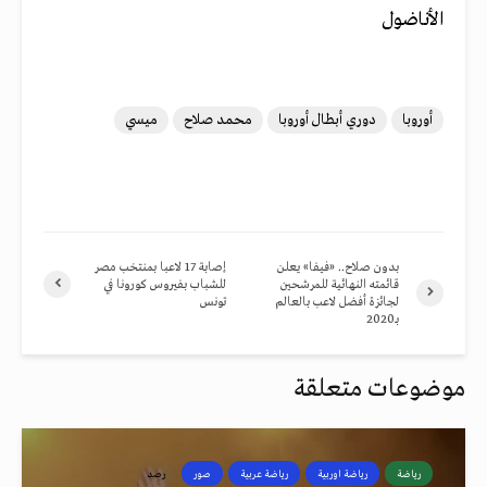
الأناضول
أوروبا
دوري أبطال أوروبا
محمد صلاح
ميسي
بدون صلاح.. «فيفا» يعلن
إصابة 17 لاعبا بمنتخب مصر
قائمته النهائية للمرشحين
للشباب بفيروس كورونا في
لجائزة أفضل لاعب بالعالم
تونس
بـ2020
موضوعات متعلقة
رياضة
رياضة اوربية
رياضة عربية
صور
رصد