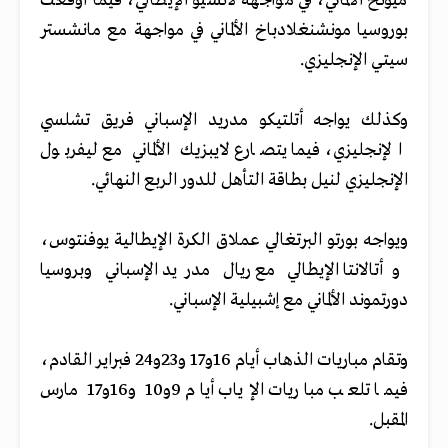
ميونخ الألماني، في مواجهة لاتسيو الإيطالي، فيما أوقعت
بوروسيا مونشنغلادباخ الألماني في مواجهة مع مانشستر
سيتي الإنجليزي.
وكذلك يواجه أتلتيكو مدريد الإسباني فريق تشلسي
الإنجليزي، فيما يتصارع لايبزيك الألماني مع ليفربول
الإنجليزي لنيل بطاقة التأهل للدور الربع النهائي.
ويواجه بورتو البرتغالي عملاق الكرة الإيطالية يوفنتوس،
وأتالانتا الإيطالي مع ريال مدريد الإسباني وبروسيا
دورتموند الألماني مع إشبيلية الإسباني.
وتقام مباريات الذهاب أيام 16و17 و23و24 فبراير القادم،
فيما تلعب مباريات الإياب أيام 9و10 و16و17 مارس
المقبل.