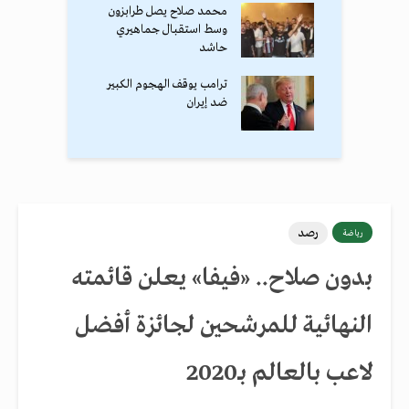
محمد صلاح يصل طرابزون
وسط استقبال جماهيري
حاشد
ترامب يوقف الهجوم الكبير
ضد إيران
رصد
رياضة
بدون صلاح.. «فيفا» يعلن قائمته
النهائية للمرشحين لجائزة أفضل
لاعب بالعالم بـ2020