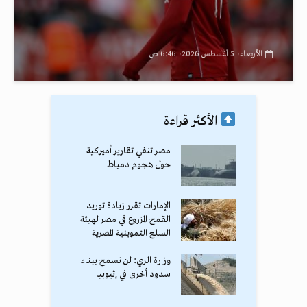
الأربعاء، 5 أغسطس 2026، 6:46 ص
الأكثر قراءة
مصر تنفي تقارير أميركية
حول هجوم دمياط
الإمارات تقرر زيادة توريد
القمح المزروع في مصر لهيئة
السلع التموينية المصرية
وزارة الري: لن نسمح ببناء
سدود أخرى في إثيوبيا