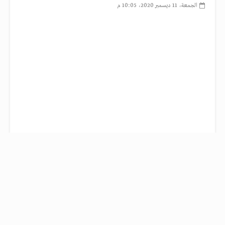
الجمعة، 11 ديسمبر 2020، 10:05 م
أعلن الاتحاد الدولي لكرة القدم «فيفا»، الجمعة،
القائمة النهائية للمرشحين للفوز بجائزة أفضل لاعب
بالعالم عام 2020، التي خلت من اسم النجم المصري