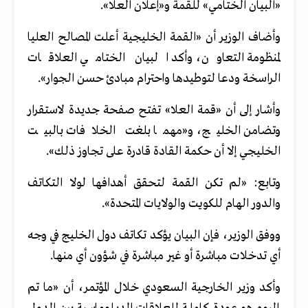
«البيان الختامي» للقمة و«إعلان العلا».
وأضاف الوزير أن «القمة الخليجية أعلت المصالح العليا
لمنظومة التعاون، وأكد البيان الختامي العلاقات
الراسخة ودعا لتوطيدها واحترام مبادئ حسن الجوار».
وأشار إلى أن «قمة العلا» تفتح صفحة جديدة لاستقرار
وتضامن الخليج، و«مهما بلغت الخلافات بالبيت
الخليجي إلا أن حكمة القادة قادرة على تجاوز ذلك».
وتابع: «لم تكن القمة لتحقق أهدافها لولا التكاتف
والدور الهام للكويت والولايات المتحدة».
ووفق الوزير، فإن البيان يؤكد تكاتف دول الخليج في وجه
أي تدخلات مباشرة أو غير مباشرة في شؤون أي منها.
وأكد وزير الخارجية السعودي خلال المؤتمر، أن «ما تم