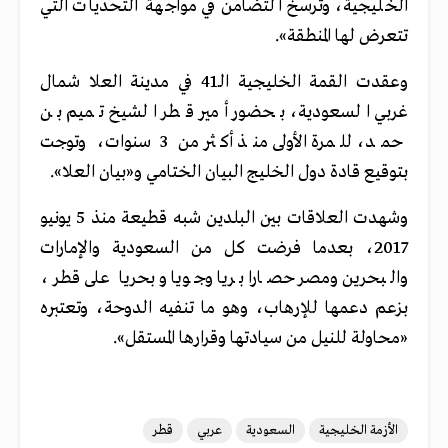
الخليجية، وترسخ التضامن في مواجهة التحديات التي
تتعرض لها المنطقة».
وعقدت القمة الخليجية الـ41 في مدينة العلا شمال
غربي السعودية، بحضور أمير قطر الشيخ تميم بن
حمد، للمرة الأولى منذ أكثر من 3 سنوات، وتوجت
بتوقيع قادة دول الخليج البيان الختامي و«بيان العلا».
وشهدت العلاقات بين البلدين شبه قطيعة منذ 5 يونيو
2017، بعدما فرضت كل من السعودية والإمارات
والبحرين ومصر حصارا بريا وجويا وبحريا على قطر،
بزعم دعمها للإرهاب، وهو ما تنفيه الدوحة، وتعتبره
«محاولة للنيل من سيادتها وقرارها المستقل».
الأزمة الخليجية
السعودية
عربي
قطر