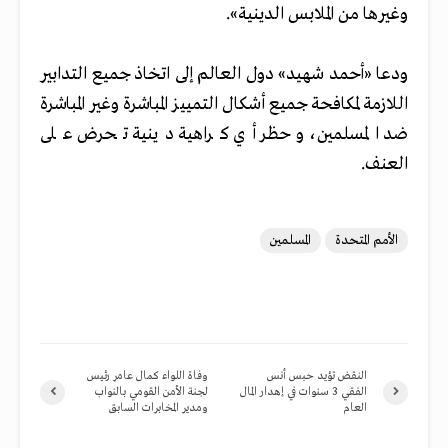
وغيرها من الملابس الدينية».
ودعا «أحمد شهيد» دول العالم إلى اتخاذ جميع التدابير
اللازمة لمكافحة جميع أشكال التمييز المباشرة وغير المباشرة
ضد المسلمين، وحظر أي كراهية دينية تحرض على
العنف.
الأمم المتحدة
المسلمين
النقض تؤيد حبس أنس
وفاة اللواء كمال عامر رئيس
الفقي 3 سنوات في إهدار المال
لجنة الأمن القومي بالنواب
العام
ومدير المخابرات السابق