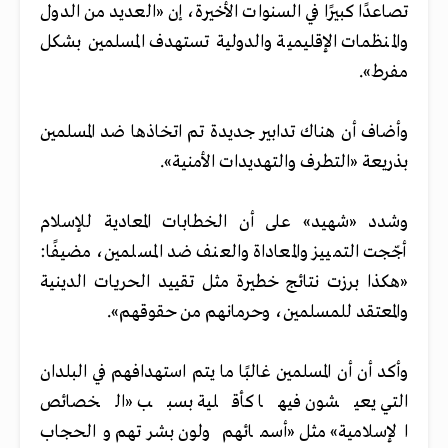
تصاعدًا كبيرًا في السنوات الأخيرة، إن «العديد من الدول
والمنظمات الإقليمية والدولية تستهدف المسلمين بشكل
مفرط».
وأضاف أن هناك تدابير جديدة تم اتخاذها ضد المسلمين
بذريعة «التطرف والتهديدات الأمنية».
وشدد «شهيد» على أن الخطابات المعادية للإسلام
أجّجت التمييز والمعاداة والعنف ضد المسلمين، مضيفًا:
«هكذا برزت نتائج خطيرة مثل تقييد الحريات الدينية
والمعتقد للمسلمين، وحرمانهم من حقوقهم».
وأكد أن أن المسلمين غالبًا ما يتم استهدافهم في البلدان
التي يعيشون فيها كأقلية بسبب «الخصائص
الإسلامية» مثل «أسمائهم ولون بشرتهم والحجاب