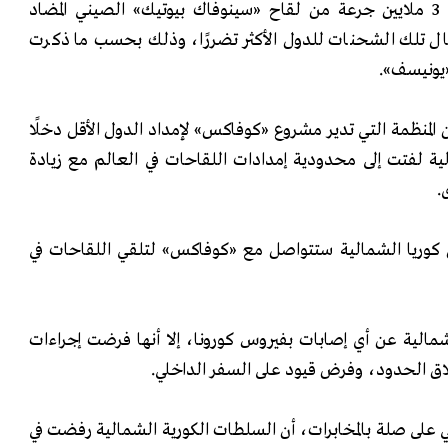
رفضت كوريا الشمالية تسلم 3 ملايين جرعة من لقاح «سينوفاك بيوتيك» الصيني المضاد
ال تلك الشحنات للدول الأكثر تضررًا، وذلك بحسب ما ذكرت
«يونيسف».
المنظمة التي تدير مشروع «كوفاكس» لإمداد الدول الأقل دخلً
لية لفتت إلى محدودية إمدادات اللقاحات في العالم مع زيادة
.
 كوريا الشمالية ستتواصل مع «كوفاكس» لتلقي اللقاحات في
شمالية عن أي إصابات بفيروس كورونا، إلا أنها فرضت إجراءات
غلاق الحدود، وفرض قيود على السفر الداخلي.
 على صلة بالمخابرات، أن السلطات الكورية الشمالية رفضت في