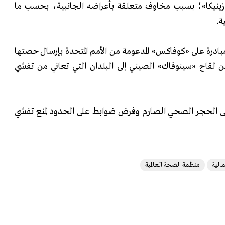
زينيكا»؛ بسبب مخاوف متعلقة بأعراضه الجانبية، بحسب ما
ة.
بادرة على «كوفاكس» المدعومة من الأمم المتحدة بإرسال حصتها
يين جرعة من لقاح «سينوفاك» الصيني إلى البلدان التي تعاني من تفشي
 على الحجر الصحي الصارم وفرض ضوابط على الحدود لمنع تفشي
الية
منظمة الصحة العالمية