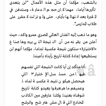
بالشعب، مؤكدا أن مثل هذه الأعمال “لن يتعدى
تأثيرها أياما، مهما كان حجم الدعاية، وستدفن في
المقبرة بعد انتهائها بأيام، حتى ولو نزلت كمقرر على
طلاب المدارس”.
وهو ما ذهب إليه الفنان العالمي المصري عمرو واكد، حيث
أعلن عن يقينه من أن النتيجة التي يرجوها صناع
«الاختيار3» ستكون نتيجة عكسية تماما، مؤكدا أنهم لن
يستطيعوا إعادة كتابة تاريخ رأيناه بأعيننا.
أنا متأكد إن أيا كانت النتيجة اللي نفسهم
فيها من مسلسل الإختيار ٣ اللي
هيحصل هيكون نتيجة عكسية تماما.
وعمرهم ما هيعرفوا يعيدو كتابة تاريخ
شوفناه بعنينا. وكلنا عارفين مين الكاذب
المخادع اللي قال مش هترشح واترشح