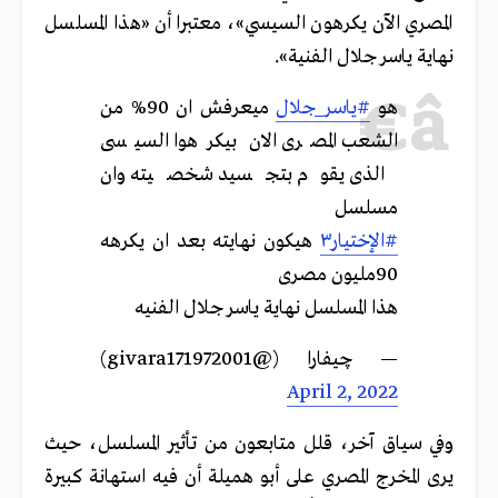
المصري الآن يكرهون السيسي»، معتبرا أن «هذا المسلسل
نهاية ياسر جلال الفنية».
هو
#ياسر_جلال
ميعرفش ان 90% من
الشعب المصرى الان بيكرهوا السيسى
الذى يقوم بتجسيد شخصيته وان
مسلسل
#الإختيار٣
هيكون نهايته بعد ان يكرهه
90مليون مصرى
هذا المسلسل نهاية ياسر جلال الفنيه
— چيفارا (@givara171972001)
April 2, 2022
وفي سياق آخر، قلل متابعون من تأثير المسلسل، حيث
يرى المخرج المصري على أبو هميلة أن فيه استهانة كبيرة