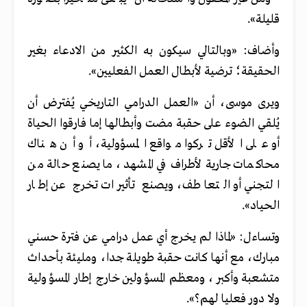
قليلة».
وأضاف: «وبالتالي سيكون به الكثير من الادعاء بغير
الحقيقة؛ ترضية لأبطال العمل الفعليين».
ويرى موسى، أن «العمل الدرامي التاريخي يُفترض أن
يُلقي الضوء على حقبة مضت وأبطالها إما فارقوا الحياة
أو على الأقل تركوا مواقع المسؤولية، أو أن هناك
محاكمات جارية لأطراف في المشهد، ما يصنع حالة من
التجني أو التعاطف، ويصنع تأثيرات تخرج عن إطار
الحياد».
وتساءل: «لماذا لم يخرج أي عمل درامي عن فترة حسني
مبارك، مع أنها كانت حقبة طويلة جدا، ومليئة بأحداث
متشعبة وأكبر، ومعظم المسؤولين خارج إطار المسؤولية
ولا دور فعليا لهم؟».