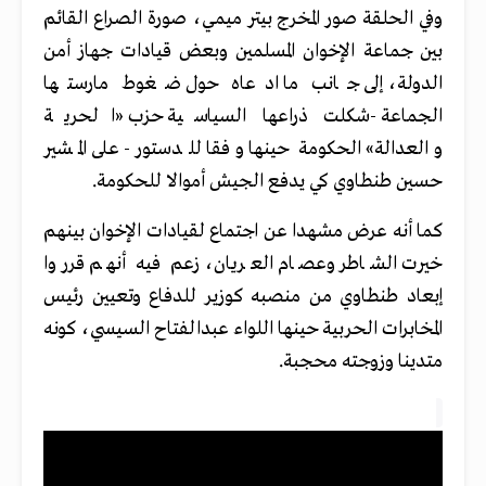
وفي الحلقة صور المخرج بيتر ميمي، صورة الصراع القائم
بين جماعة الإخوان المسلمين وبعض قيادات جهاز أمن
الدولة، إلى جانب ما ادعاه حول ضغوط مارستها
الجماعة -شكلت ذراعها السياسية حزب «الحرية
والعدالة» الحكومة حينها وفقا للدستور- على المشير
حسين طنطاوي كي يدفع الجيش أموالا للحكومة.
كما أنه عرض مشهدا عن اجتماع لقيادات الإخوان بينهم
خيرت الشاطر وعصام العريان، زعم فيه أنهم قرروا
إبعاد طنطاوي من منصبه كوزير للدفاع وتعيين رئيس
المخابرات الحربية حينها اللواء عبدالفتاح السيسي، كونه
متدينا وزوجته محجبة.