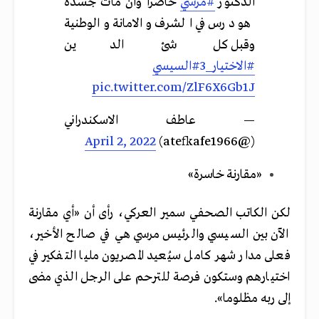
الدكتور
#مرسي
حاضرا وان مات جسده
هو درس في الشرف والامانة والوطنية
وقبل كل شئ الدين
#الاختيار_3
#السيسي
pic.twitter.com/ZlF6X6Gb1J
— عاطف الاسكندراني
April 2, 2022
(@atefkafe1966)
«مقارنة خاسرة»
لكن الكاتب الصحفي سمير العركي، رأى أن «أي مقارنة
الآن بين السيسي والرئيس مرسي هي في صالح الأخير،
فعلى مدار شهر كامل سيُعيد المصريون مليا التفكير في
اختيارهم وستكون فرصة للترحم على الرجل الذي مضى
إلى ربه مظلوما».