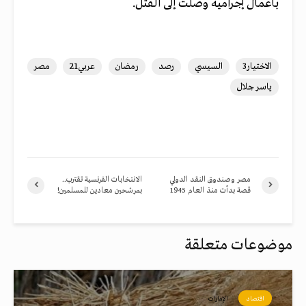
بأعمال إجرامية وصلت إلى القتل.
الاختيار3
السيسي
رصد
رمضان
عربي21
مصر
ياسر جلال
مصر وصندوق النقد الدولي
الانتخابات الفرنسية تقترب..
قصة بدأت منذ العام 1945
بمرشحين معادين للمسلمين!
موضوعات متعلقة
اقتصاد
الإمارات