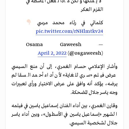
لا يملكها ولكن ماذا تفعل الماشطة في
القزم العكر
كلماتي في رثاء محمد مرسي
pic.twitter.com/rNHlmtkv24
— Osama Gaweesh
April 2, 2022
(@osgaweesh)
وأشار الإعلامي حسام الغمري، إلى أن منع السيسي
عرض فيلم «سري للغاية» لأن أداء أحمد السقا لم
يرضه، يؤكد أنه وافق على عرض الاختيار ورأى تعبيرات
وجه ياسر جلال المضحكة.
وقارن الغمري، بين أداء الفنان إسماعيل ياسين في فيلمه
الشهير «إسماعيل ياسين في الأسطول»، وبين أداء ياسر
جلال لشخصية السيسي.