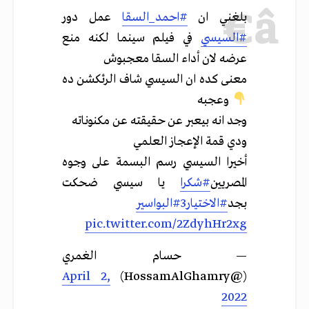
بلغني ان
#احمد_السقا
عمل دور
#السيسي
في فيلم سينما لكنه منع
عرضه لان أداء السقا معجبوش
معنى كده ان السيسي شاف الرئكشن ده
وعجبه
وجد انه بيعبر عن حقيقته عن مكنوناته
ودي قمة الإعجاز العلمي
أخيرا السيسي رسم البسمة على وجوه
المصريين
#شكرا
يا سيسي ضحكت
بجد
#الاختيار3
#البواسير
pic.twitter.com/2ZdyhHr2xg
— حسام الغمري
April 2,
(@HossamAlGhamry)
2022