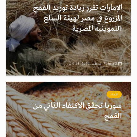
الإمارات تقرر زيادة توريد القمح
المزروع في مصر لهيئة السلع
التموينية المصرية
الجمعة، 7 أغسطس 2026، 6:31 ص
اقتصاد
القمح
سوريا تحقق الاكتفاء الذاتي من
القمح