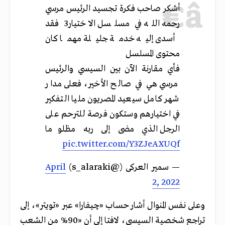
أشكر صاحب فكرة تجسيد الرئيس مرسي
رحمه الله في مسلسل الاختيار3 فقد
أسدى إليه خدمة جليلة مهما كان
محتوى المسلسل
فأي مقارنة الآن بين السيسي والرئيس
مرسي هي في صالح الأخير، فعلى مدار
شهر كامل سيعيد المصريون مليا التفكير
في اختيارهم وستكون فرصة للترحم على
الرجل الذي مضى إلى ربه مظلوما
pic.twitter.com/Y3ZJeAXUQf
— سمير العركى (@s_alaraki)
April
2, 2022
وعلى نفس المنوال أشار حساب «چيفارا» عبر «تويتر»، إلى
تراجع شخصية السيسي، لافتا إلى أن «90% من الشعب