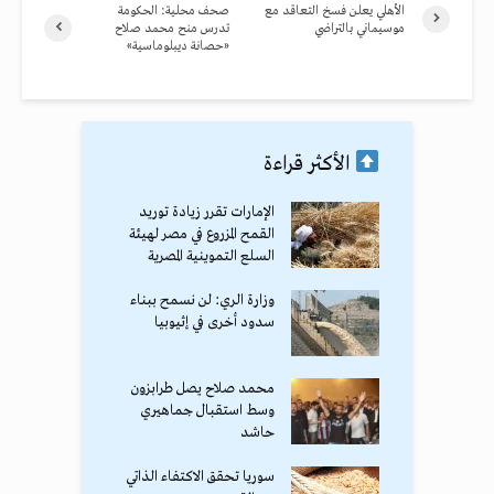
الأهلي يعلن فسخ التعاقد مع
صحف محلية: الحكومة
موسيماني بالتراضي
تدرس منح محمد صلاح
«حصانة ديبلوماسية»
الأكثر قراءة
الإمارات تقرر زيادة توريد
القمح المزروع في مصر لهيئة
السلع التموينية المصرية
وزارة الري: لن نسمح ببناء
سدود أخرى في إثيوبيا
محمد صلاح يصل طرابزون
وسط استقبال جماهيري
حاشد
سوريا تحقق الاكتفاء الذاتي