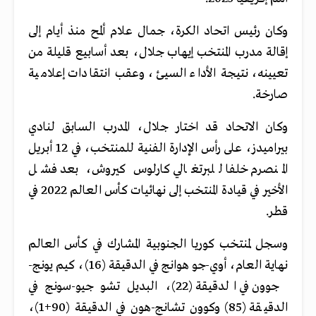
وكان رئيس اتحاد الكرة، جمال علام ألمح منذ أيام إلى
إقالة مدرب المنتخب إيهاب جلال، بعد أسابيع قليلة من
تعيينه، نتيجة الأداء السيئ، وعقب انتقادات إعلامية
صارخة.
وكان الاتحاد قد اختار جلال، المدرب السابق لنادي
بيراميدز، على رأس الإدارة الفنية للمنتخب، في 12 أبريل
المنصرم خلفا للبرتغالي كارلوس كيروش، بعد فشل
الأخير في قيادة المنتخب إلى نهائيات كأس العالم 2022 في
قطر.
وسجل لمنتخب كوريا الجنوبية المشارك في كأس العالم
نهاية العام، أوي-جو هوانج في الدقيقة (16)، كيم يونج-
جوون في الدقيقة (22)، البديل تشو جيو-سونج في
الدقيقة (85) وكوون تشانج-هون في الدقيقة (90+1)،