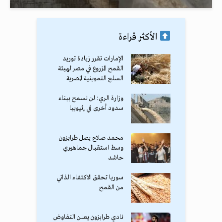
الأكثر قراءة
الإمارات تقرر زيادة توريد
القمح المزروع في مصر لهيئة
السلع التموينية المصرية
وزارة الري: لن نسمح ببناء
سدود أخرى في إثيوبيا
محمد صلاح يصل طرابزون
وسط استقبال جماهيري
حاشد
سوريا تحقق الاكتفاء الذاتي
من القمح
نادي طرابزون يعلن التفاوض