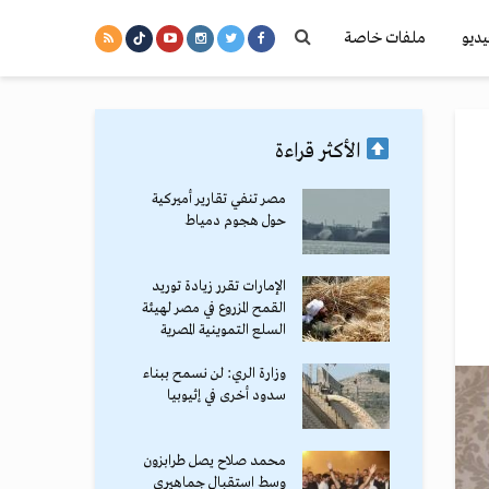
يديو
ملفات خاصة
الأكثر قراءة
مصر تنفي تقارير أميركية
حول هجوم دمياط
الإمارات تقرر زيادة توريد
القمح المزروع في مصر لهيئة
السلع التموينية المصرية
وزارة الري: لن نسمح ببناء
سدود أخرى في إثيوبيا
محمد صلاح يصل طرابزون
وسط استقبال جماهيري