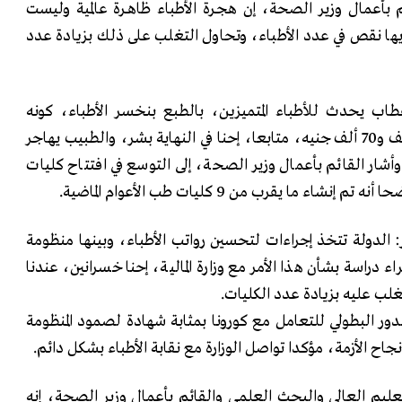
بأعمال وزير الصحة، إن هجـرة الأطباء ظاهــرة عالمية وليست
ها نقص في عدد الأطباء، وتحاول التغلب على ذلك بزيادة عدد
طاب يحدث للأطباء المتميزين، بالطبع بنخسر الأطباء، كونه
الطبيب يكلف الدولة بين 55 ألف و70 ألف جنيه، متابعا، إحنا في النهاية بشر، والطبيب يهاجر
شار القائم بأعمال وزير الصحة، إلى التوسع في افتتاح كليات
اء ما يقرب من 9 كليات طب الأعوام الماضية.
ر: الدولة تتخذ إجراءات لتحسين رواتب الأطباء، وبينها منظومة
 دراسة بشأن هذا الأمر مع وزارة المالية، إحنا خسرانين، عندنا
غلب عليه بزيادة عدد الكليات.
لدور البطولي للتعامل مع كورونا بمثابة شهادة لصمود المنظومة
جاح الأزمة، مؤكدا تواصل الوزارة مع نقابة الأطباء بشكل دائم.
ليم العالي والبحث العلمي والقائم بأعمال وزير الصحة، إنه