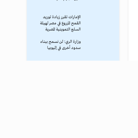
الإمارات تقرر زيادة توريد
القمح المزروع في مصر لهيئة
السلع التموينية المصرية
وزارة الري: لن نسمح ببناء
سدود أخرى في إثيوبيا
محمد صلاح يصل طرابزون
وسط استقبال جماهيري
حاشد
ترامب يوقف الهجوم الكبير
ضد إيران