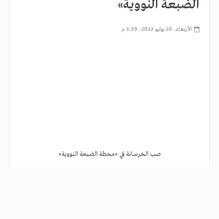
الضبعة النووية»
الأربعاء، 20 يوليو 2022، 5:59 م
صب الخرسانة في «محطة الضبعة النووية»
أطلق محمد شاكر وزير الكهرباء واليكسي ليخاتشوف