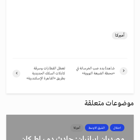
أميركا
شاهد| بدء صب الخرسانة في
تعطل القطارات وسرقة
«محطة الضبعة النووية»
كابلات السكك الحديدية
بطريق «القاهرة الإسكندرية»
موضوعات متعلقة
احتلال
الشرق الاوسط
أميركا
مصدران إيرانيان: حادث دمــيــاط كان