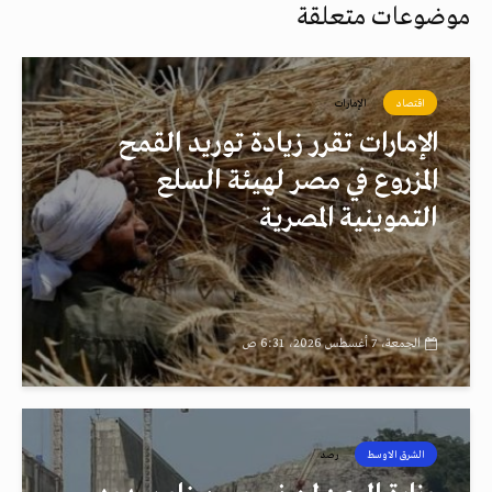
موضوعات متعلقة
اقتصاد
الإمارات
الإمارات تقرر زيادة توريد القمح
المزروع في مصر لهيئة السلع
التموينية المصرية
الجمعة، 7 أغسطس 2026، 6:31 ص
الشرق الاوسط
رصد