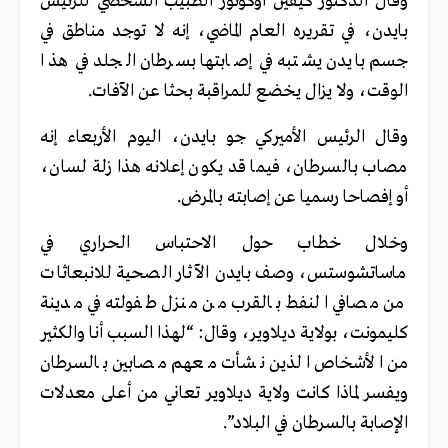
وقال الدكتور كيفين أوكونور الطبيب الشخصي للرئيس
بايدن، في تقريره العام الماضي، إنه لا توجد مناطق في
جسم بايدن يشتبه في إصابتها بسرطان الجلد في هذا
الوقت، ولا يزال يخضع للمراقبة بحثا عن الآفات.
وقال الرئيس الأميركي جو بايدن، اليوم الأربعاء إنه
مصاب بالسرطان، فيما قد يكون إعلانه هذا زلة لسان،
أو إفصاحا رسميا عن إصابته بالمرض.
وخلال خطاب حول الاحتباس الحراري في
ماساتشوستس، وصف بايدن الآثار الصحية للانبعاثات
من مصافي النفط بالقرب من منزل طفولته في مدينة
كليمونت، بولاية ديلاوير، وقال: “لهذا السبب أنا والكثير
من الأشخاص الذين نشأت معهم مصابين بالسرطان
ويفسر لماذا كانت ولاية ديلاوير تعاني من أعلى معدلات
الإصابة بالسرطان في البلاد”.