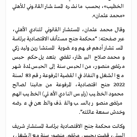
الخطيب»، بحسب ما نشره المستشار القانوني للأهلي
«محمد عثمان».
وقال محمد عثمان، المستشار القانوني للنادي الأهلي،
عبر صفحته: “محكمة جنح مستأنف الاقتصادية برئاسة
المستشار أدهم فيهم وعضوية المستشارين وليد زكي
ومحمد صلاح البيطار، تقضي بتعديل حكم حبس
مرتضى منصور، من الحبس سنة إلى الحبس لمدة شهر
مع الشغل والنفاذ في القضية المرفوعة رقم 83 لسنة
2022 جنح اقتصادية، المرفوعة من جانبنا لصالح
محمود الخطيب (رئيس النادي الأهلي) الخطيب اتهم
مرتضى منصور بالسب والقذف والطعن في عرضه
وخدش سمعة عائلته”.
وكانت محكمة جنح الاقتصادية برئاسة المستشار شريف
البيلي، قضت بحبس مرتضى منصور سنة مع الشغل،