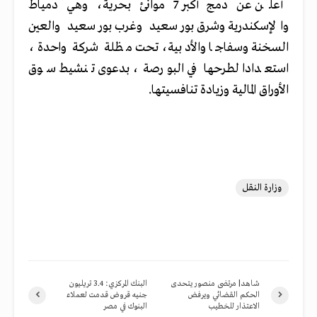
أعلن عن دمج أكبر 7 موانئ بحرية، وهي دمياط
والإسكندرية وشرق بورسعيد وغرب بورسعيد والعين
السخنة وسفاجا والأدبية، تحت مظلة شركة واحدة،
استعدادا لطرحها في البورصة، بدعوى تنشيط سوق
الأوراق المالية وزيادة تنافسيتها.
وزارة النقل
شاهد| مرتضى منصور يتحدى
البنك المركزي: 3.4 تريليون
الحكم القضائي ويرفض
جنيه قروض قدمت لعملاء
الاعتذار للخطيب
البنوك في مصر