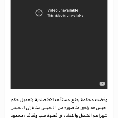
وقضت محكمة جنح مستأنف الاقتصادية بتعديل حكم
حبس «مرتضى منصور» من الحبس سنة إلى الحبس
شهرا مع الشغل والنفاذ، في قضية سب وقذف «محمود