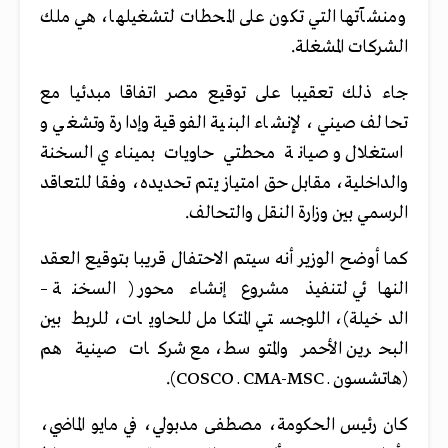
ومنشآتها التي تكون على المحطات لتشغيلها، هي ملك
الشركات المشغلة.
جاء ذلك تعقيبا على توقيع مصر اتفاقا مبدئيا مع
تحالف صيني، لإنشاء البنية الفوقية وإدارة وتشغي و
استغلال و صيانة محطتي حاويات بميناءي السخنة
والداخلية، مقابل حق امتياز يتم تحديده، وفقا للتعاقد
الرسمي بين وزارة النقل والتحالف.
كما أوضح الوزير أنه سيتم الاحتفال قريبا بتوقيع العقد
النهائي لتنفيذ مشروع إنشاء محور (السخنة –
الدخيلة)، اللوجستي المتكامل للحاويات، للربط بين
البحرين الأحمر والمتوسط، مع شركات صينية هم
(هاتشسون ـ CMA-MSC ـ COSCO).
كان رئيس الحكومة، مصطفى مدبولي، في مايو الماضي،