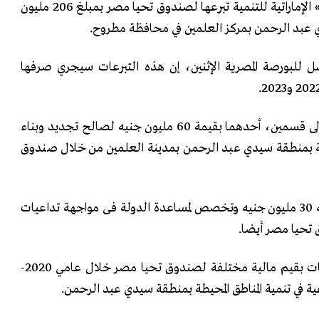
أعلنت إدارة شركة «إعمار مصر» الإماراتية للتنمية تبرعها لصندوق تحيا مصر بمبلغ 206 مليون
ي عبد الرحمن بمركز العلمين في محافظة مطروح.
 للبورصة المصرية الإثنين، إن هذه التبرعات سيجري صرفها
وقسمت الشركة المبلغ المذكور إلى قسمين، أحدهما بقيمة 60 مليون جنيه لصالح تجديد وبناء
تحتية بمنطقة سيدي عبد الرحمن بمدينة العلمين من خلال صندوق
أما القسم الثاني، فتبلغ قيمته 30 مليون جنيه وتخصص لمساعدة الدولة فى مواجهة تداعيات
تحيا مصر أيضا.
وأقرت إعمار مصر سلسة تبرعات بقيم مالية مختلفة لصندوق تحيا مصر خلال عامي 2020-