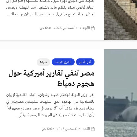
جديدة على مجرى نهر النيل، مجددة تمسكها بالتوصل إلى
اتفاق قانوني ملزم ينظم ملء وتشغيل سد النهضة ويضمن
تبادل البيانات مع دولتي المصب، مصر والسودان. جاء ذلك...
الأربعاء، 5 أغسطس 2026، 6:44 ص
أخر الأخبار
الشرق الاوسط
دمياط
مصر تنفي تقارير أميركية حول
هجوم دمياط
نفى وزير الدولة للإعلام ضياء رشوان، اتهام القاهرة لإيران
بالمسؤولية عن الهجوم الذي استهدف سفينتين مصريتين في
ميناء دمياط، مؤكداً أنه “لا توجد في مصر مصادر مجهولة”
وأن المعلومات لا تصدر إلا عن الجهات الرسمية. وتأتي...
الأحد، 2 أغسطس 2026، 6:02 ص