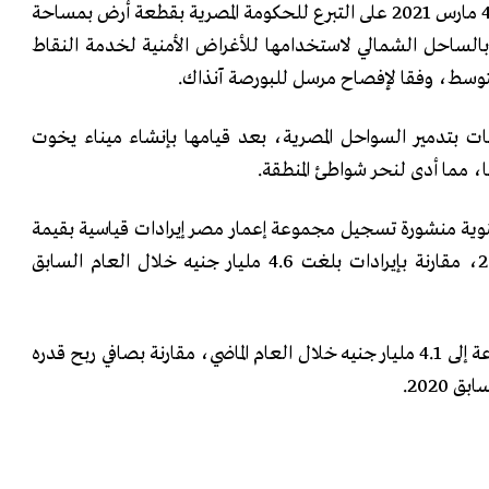
وافق مجلس إدارة الشركة فى 4 مارس 2021 على التبرع للحكومة المصرية بقطعة أرض بمساحة
ي بالساحل الشمالي لاستخدامها للأغراض الأمنية لخدمة النقاط
لمتوسط، وفقا لإفصاح مرسل للبورصة آنذاك.
امات بتدمير السواحل المصرية، بعد قيامها بإنشاء ميناء يخوت
، مما أدى لنحر شواطئ المنطقة.
وية منشورة تسجيل مجموعة إعمار مصر إيرادات قياسية بقيمة
11 مليار جنيه خلال عام 2021، مقارنة بإيرادات بلغت 4.6 مليار جنيه خلال العام السابق
كما تضاعف صافي أرباح المجموعة إلى 4.1 مليار جنيه خلال العام الماضي، مقارنة بصافي ربح قدره