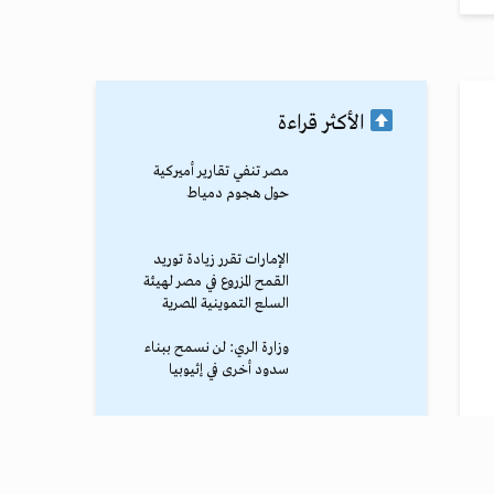
الأكثر قراءة
مصر تنفي تقارير أميركية
حول هجوم دمياط
الإمارات تقرر زيادة توريد
القمح المزروع في مصر لهيئة
السلع التموينية المصرية
وزارة الري: لن نسمح ببناء
سدود أخرى في إثيوبيا
محمد صلاح يصل طرابزون
وسط استقبال جماهيري
حاشد