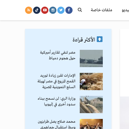
يديو
ملفات خاصة
الأكثر قراءة
مصر تنفي تقارير أميركية
حول هجوم دمياط
الإمارات تقرر زيادة توريد
القمح المزروع في مصر لهيئة
السلع التموينية المصرية
وزارة الري: لن نسمح ببناء
سدود أخرى في إثيوبيا
محمد صلاح يصل طرابزون
وسط استقبال جماهيري