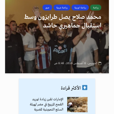
رياضة
رياضة اوربية
رياضة عربية
صور
رصد
محمد صلاح يصل طرابزون وسط
استقبال جماهيري حاشد
الخميس، 6 أغسطس 2026، 6:46 ص
الأكثر قراءة
الإمارات تقرر زيادة توريد
القمح المزروع في مصر لهيئة
السلع التموينية المصرية