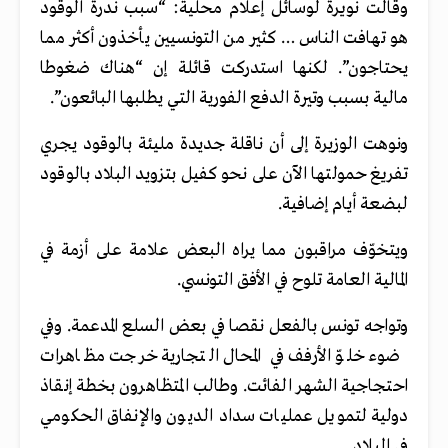
وقالت نويرة لوسائل إعلام محلية: “سبب ندرة الوقود
هو تهافت الناس … كثير من التونسيين يأخذون أكثر مما
يحتاجون”. لكنها استدركت قائلة إن “هناك ضغوطا
مالية بسبب وتيرة الدفع الفورية التي يطلبها البائعون”.
ونوهت الوزيرة إلى أن ناقلة جديدة مليئة بالوقود يجري
تفريغ حمولتها الآن على نحو كفيل بتزويد البلاد بالوقود
لبضعة أيام إضافية.
ويتخوّف مراقبون مما يراه البعض علامة على أزمة في
المالية العامة تلوح في الأفق التونسي.
وتواجه تونس بالفعل نقصا في بعض السلع المدعمة. وفي
ضوء خلوّ الأرفف في المحال التجارية خرجت مظاهرات
احتجاجية الشهر الفائت. وطالب المتظاهرون بخطة إنقاذ
دولية لتمويل عمليات سداد الديون والإنفاق الحكومي
في البلاد.