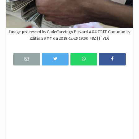
Image processed by CodeCarvings Piczard ### FREE Community
Edition ### on 2018-12-26 19:50:48Z | | `VDî