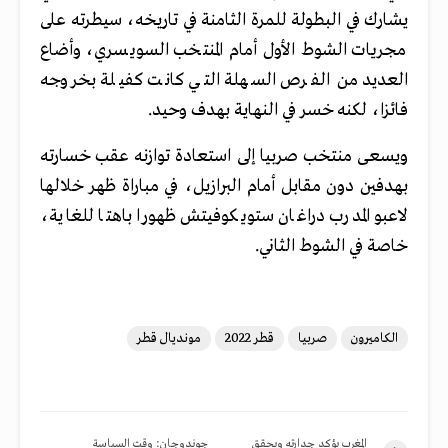
يشارك في البطولة للمرة الثامنة في تاريخه، سيطرته على
مجريات الشوط الأول أمام المنتخب السويسري، وأضاع
العديد من الفرص السهلة التي كانت كفيلة بخروجه
فائزا، لكنه خسر في النهاية بهدف وحيد.
ويسعى منتخب صربيا إلى استعادة توازنه عقب خسارته
بهدفين دون مقابل أمام البرازيل، في مباراة ظهر خلالها
لاعبو المدرب دراغان ستويكوفيتش ظهورا باهتا للغاية،
خاصة في الشوط الثاني.
الكاميرون
صربيا
قطر 2022
مونديال قطر
المغرب يؤكد جدارته ويحقق
جوندوجان: وقت السياسة