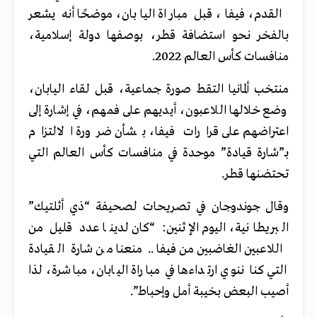
القدم، فيفا، قبل مباراة اليابان، موضحًا أنه يشعر
بالفخر نحو استضافة قطر، بوصفها دولة إسلامية،
منافسات كأس العالم 2022.
منتخب ألمانيا التقط صورة جماعية، قبل لقاء اليابان،
وضع خلالها اللاعبون، أيديهم على فمهم، في إشارة إلى
اعتراضهم على قرارات فيفا، بشأن ضرورة الالتزام
بـ”شارة قيادة” موحدة في منافسات كأس العالم التي
تحتضنها قطر.
وقال جوندوجان في تصريحات لصحيفة “ذي أثلتيك”
البريطانية، اليوم الإثنين: “كان لدينا عدد قليل من
اللاعبين الغاضبين من فيفا.. منعنا من شارة القيادة
التي كنا ننوي ارتداءها في مباراة اليابان، مباشرة، لذا
أصيب البعض بخيبة أمل وإحباط”.