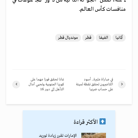
لمثله، ضمن الجولة الثانية من دور المجموعات في
منافسات كأس العالم.
ألمانيا
الفيفا
قطر
مونديال قطر
في مباراة مثيرة.. أسود
غانا تحقق فوزا مهما على
الكاميرون تحقق نقطة ثمينة
كوريا الجنوبية وتحيي آمال
على حساب صربيا
التأهل إلى دور 16
الأكثر قراءة
الإمارات تقرر زيادة توريد