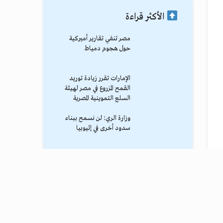
الأكثر قراءة
مصر تنفي تقارير أميركية
حول هجوم دمياط
الإمارات تقرر زيادة توريد
القمح المزروع في مصر لهيئة
السلع التموينية المصرية
وزارة الري: لن نسمح ببناء
سدود أخرى في إثيوبيا
محمد صلاح يصل طرابزون
وسط استقبال جماهيري
حاشد
ترامب يوقف الهجوم الكبير
ضد إيران