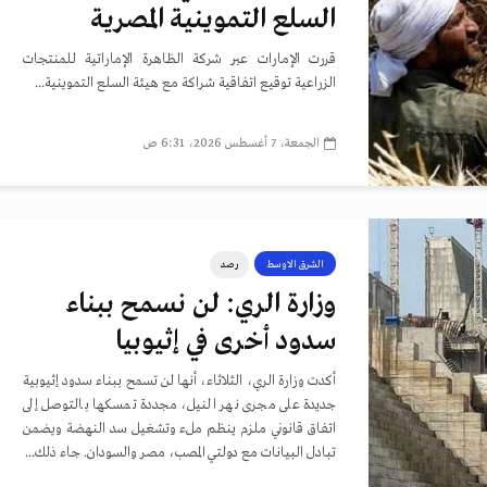
السلع التموينية المصرية
قررت الإمارات عبر شركة الظاهرة الإماراتية للمنتجات
الزراعية توقيع اتفاقية شراكة مع هيئة السلع التموينية...
الجمعة، 7 أغسطس 2026، 6:31 ص
الشرق الاوسط
رصد
وزارة الري: لن نسمح ببناء
سدود أخرى في إثيوبيا
أكدت وزارة الري، الثلاثاء، أنها لن تسمح ببناء سدود إثيوبية
جديدة على مجرى نهر النيل، مجددة تمسكها بالتوصل إلى
اتفاق قانوني ملزم ينظم ملء وتشغيل سد النهضة ويضمن
تبادل البيانات مع دولتي المصب، مصر والسودان. جاء ذلك...