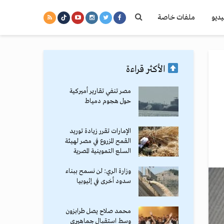
يديو
ملفات خاصة
الأكثر قراءة
مصر تنفي تقارير أميركية
حول هجوم دمياط
الإمارات تقرر زيادة توريد
القمح المزروع في مصر لهيئة
السلع التموينية المصرية
وزارة الري: لن نسمح ببناء
سدود أخرى في إثيوبيا
محمد صلاح يصل طرابزون
وسط استقبال جماهيري