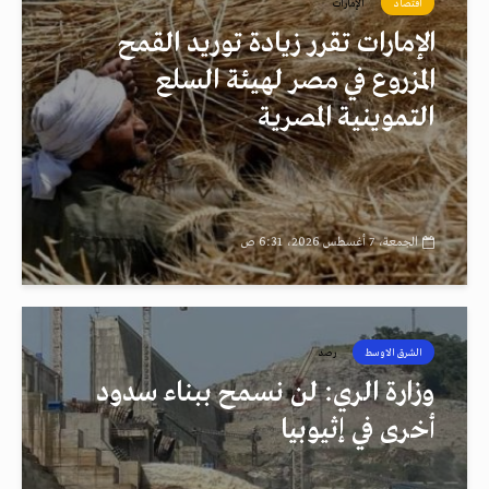
اقتصاد
الإمارات
الإمارات تقرر زيادة توريد القمح
المزروع في مصر لهيئة السلع
التموينية المصرية
الجمعة، 7 أغسطس 2026، 6:31 ص
الشرق الاوسط
رصد
وزارة الري: لن نسمح ببناء سدود
أخرى في إثيوبيا