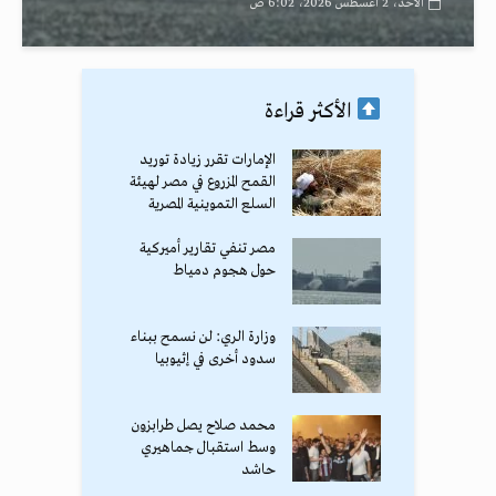
الأحد، 2 أغسطس 2026، 6:02 ص
الأكثر قراءة
الإمارات تقرر زيادة توريد
القمح المزروع في مصر لهيئة
السلع التموينية المصرية
مصر تنفي تقارير أميركية
حول هجوم دمياط
وزارة الري: لن نسمح ببناء
سدود أخرى في إثيوبيا
محمد صلاح يصل طرابزون
وسط استقبال جماهيري
حاشد