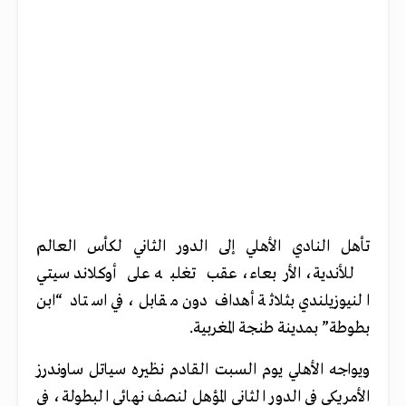
تأهل النادي الأهلي إلى الدور الثاني لكأس العالم
للأندية، الأربعاء، عقب تغلبه على أوكلاند سيتي
النيوزيلندي بثلاثة أهداف دون مقابل، في استاد “ابن
بطوطة” بمدينة طنجة المغربية.
ويواجه الأهلي يوم السبت القادم نظيره سياتل ساوندرز
الأمريكي في الدور الثاني المؤهل لنصف نهائي البطولة، في