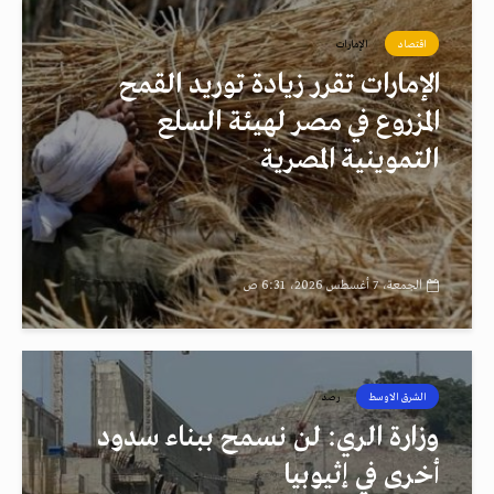
اقتصاد
الإمارات
الإمارات تقرر زيادة توريد القمح
المزروع في مصر لهيئة السلع
التموينية المصرية
الجمعة، 7 أغسطس 2026، 6:31 ص
الشرق الاوسط
رصد
وزارة الري: لن نسمح ببناء سدود
أخرى في إثيوبيا