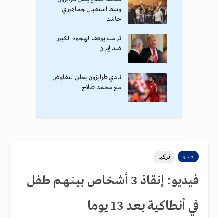
وسط استقبال جماهيري
حاشد
ترامب يوقف الهجوم الكبير
ضد إيران
نادي طرابزون يعلن التفاوض
مع محمد صلاح
تركيا
فيديو
فيديو: إنقاذ 3 أشخاص بيـنـهـم طفل
في أنطاكية بعد 13 يوما