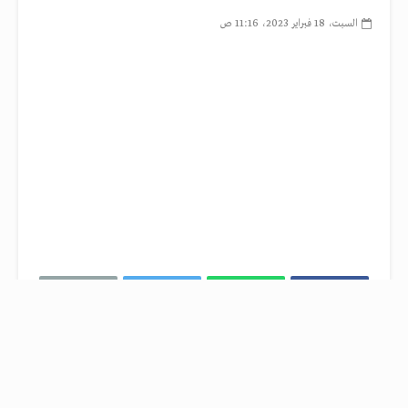
السبت، 18 فبراير 2023، 11:16 ص
تمكنت فرق الإنقاذ من انتشال 3 أشخاص من تحت
الأنقاض في أنطاكية بينهم طفل على قيد الحياة، بعد
مرور 296 ساعة وأكثر من 13 يوما على الزلزال الذي