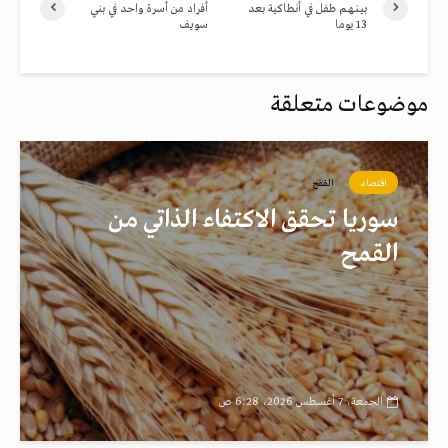
بيـنـهـم طفل في أنطاكية بعد
أفراد من أسرة واحد في بني
13 يوما
سويف
موضوعات متعلقة
اقتصاد
القمح
سوريا تحقق الاكتفاء الذاتي من
القمح
الجمعة، 7 أغسطس 2026، 6:28 ص