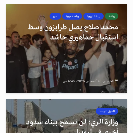
رياضة
رياضة اوربية
رياضة عربية
صور
رصد
محمد صلاح يصل طرابزون وسط
استقبال جماهيري حاشد
الخميس، 6 أغسطس 2026، 6:46 ص
الشرق الاوسط
رصد
وزارة الري: لن نسمح ببناء سدود
أخرى في إثيوبيا