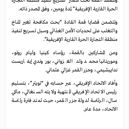
وتنعقد القمة تحت شعار “تسريع تنفيذ منطقة التجارة
الحرة القارية الإفريقية” لمدة يومين، وفق المصدر ذاته.
وتتضمن قضايا قمة القادة “بحث مكافحة تغير المناخ
والتغلب على تحديات الأمن الغذائي وسبل تسريع تنفيذ
منطقة التجارة الحرة القارية الإفريقية”.
ومن المشاركين بالقمة، رؤساء كينيا وليام روتو،
وموريتانيا محمد ولد الغزواني، بوروندي إيفاريست
نداييشيمي، وجزر القمر غزالي عثماني.
وأفاد الاتحاد الإفريقي، عبر حسابه في “تويتر”، بتسليم
رئيس الاتحاد الإفريقي المنتهية ولايته السنغالي، ماكي
سال، الرئاسة لدولة جزر القمر، حيث تمتد فترة رئاسة
الاتحاد، مدة عام.