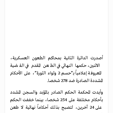
أصدرت الدائرة الثانية بمحاكم الطعون العسكرية،
الاثنين، حكمها النهائي في الطعن المقدم في القضية
المعروفة إعلامياً بـ”حسم 2 ولواء الثورة”، على الأحكام
المشددة الصادرة ضد 278 شخصا.
وأيدت المحكمة الحكم الصادر بالمؤبد والسجن المشدد
بأحكام مختلفة على 254 شخصا، بينما خففت الحكم
على 24 آخرين، لتصبح بذلك أحكاماً نهائية لا طعن