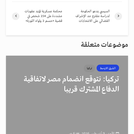
السيسي يدعو الحكومة
محكمة عسكرية تؤيد عقوبات
لدراسة مقترح مد الإشراف
مشددة على 254 شخص في
القضائي على الانتخابات
قضية «حسم 2 ولواء الثورة»
موضوعات متعلقة
الشرق الاوسط
تركيا
تركيا: نتوقع انضمام مصر لاتفاقية
الدفاع المشترك قريبا
الأحد، 9 أغسطس 2026، 6:44 ص