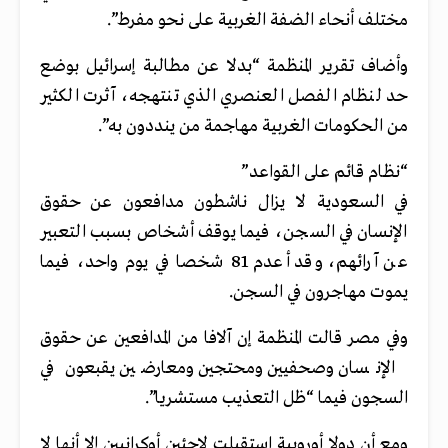
مختلف أنحاء الضفة الغربية على نحو مفرط”.
وأضاف تقرير المنظمة “بدلا عن مطالبة إسرائيل بوضع
حد لنظام الفصل العنصري الذي تنتهجه، آثرت الكثير
من الحكومات الغربية مهاجمة من ينددون به”.
“نظام قائم على القواعد”
في السعودية لا يزال ناشطون مدافعون عن حقوق
الإنسان في السجن، فيما يوقف أشخاص بسبب التعبير
عن آرائهم، وقد أعدم 81 شخصا في يوم واحد، فيما
يموت مهاجرون في السجن.
وفي مصر قالت المنظمة إن آلافا من المدافعين عن حقوق
الإنسان وصحفيين ومحتجين ومعارضين يقبعون في
السجون فيما “ظل التعذيب مستشريا”.
ومع أن دولا أوروبية استقبلت لاجئين أوكرانيين إلا أنها لا