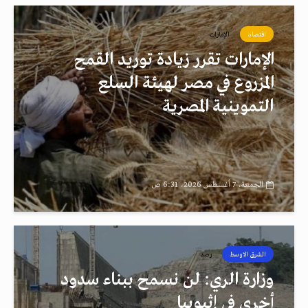
اقتصاد
الإمارات
الإمارات تقرر زيادة توريد القمح
المزروع في مصر لهيئة السلع
التموينية المصرية
الجمعة، 7 أغسطس 2026، 6:31 ص
الشرق الاوسط
رصد
وزارة الري: لن نسمح ببناء سدود
أخرى في إثيوبيا