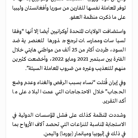
توفر المعاملة نفسها للفارين من سوريا وأفغانستان وليبيا
على ما ذكرت منظمة العفو.
واستضافت الولايات المتحدة أوكرانيين أيضا إلا أنها “وفقا
لسياسات وممارسات ترجع جذورها للعنصرية ضد
السود، طردت أكثر من 25 ألف من مواطني هايتي خلال
الفترة بين سبتمبر 2021 ومايو 2022، وأخضعت كثيرين
منهم للتعذيب وغيره من ضروب المعاملة السيئة”.
وفي إيران قُتلت “نساء بسبب الرقص والغناء وعدم وضع
الحجاب” خلال الاحتجاجات التي عمت البلاد على ما
أكد التقرير.
وشددت المنظمة كذلك على فشل المؤسسات الدولية في
الاستجابة المناسبة للنزاعات التي تحصد آلاف الأرواح بما
في ذلك في إثيوبيا وميانمار (بورما) واليمن.