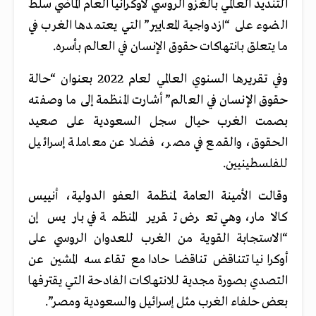
التنديد العالمي بالغزو الروسي لأوكرانيا العام الماضي سلط
الضوء على “ازدواجية المعايير” التي يعتمدها الغرب في
ما يتعلق بانتهاكات حقوق الإنسان في العالم بأسره.
وفي تقريرها السنوي العالمي لعام 2022 بعنوان “حالة
حقوق الإنسان في العالم” أشارت المنظمة إلى ما وصفته
بصمت الغرب حيال سجل السعودية على صعيد
الحقوق، والقمع في مصر، فضلا عن معاملة إسرائيل
للفلسطينيين.
وقالت الأمينة العامة لمنظمة العفو الدولية، أنييس
كالامار، وهي تعرض تقرير المنظمة في باريس إن
“الاستجابة القوية من الغرب للعدوان الروسي على
أوكرانيا تتناقض تناقضا حادا مع تقاعسه المشين عن
التصدي بصورة مجدية للانتهاكات الفادحة التي يقترفها
بعض حلفاء الغرب مثل إسرائيل والسعودية ومصر”.