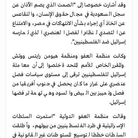
وقد أشارت خصوصا إلى “الصمت الذي يصم الآذان عن
سجل السعودية في مجال حقوق الإنسان، والتقاعس
عن اتخاذ أي إجراء بشأن الانتهاكات في مصر، والامتناع
عن التصدي لنظام الفصل العنصري الذي تمارسه
إسرائيل ضد الفلسطينيين”.
وكانت منظمة العفو ومنظمة هيومن رايتس ووتش
والمقرر الخاص للأمم المتحدة خلصوا إلى أن معاملة
إسرائيل للفلسطينيين ترقى إلى مستوى سياسات فصل
عنصري على غرار ما كان يحصل في جنوب أفريقيا من
فصل وتمييز بين البيض والسود وهي تهمة ترفضها
إسرائيل.
وقالت منظمة العفو الدولية “استمرت السلطات
الإسرائيلية في طرد الفلسطينيين من بيوتهم، وأطلقت
السلطات خططا لتوسيع المستوطنات غير القانونية في