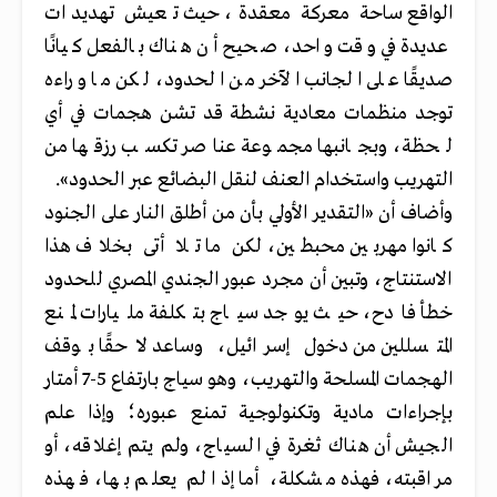
الواقع ساحة معركة معقدة، حيث تعيش تهديدات
عديدة في وقت واحد، صحيح أن هناك بالفعل كيانًا
صديقًا على الجانب الآخر من الحدود، لكن ما وراءه
توجد منظمات معادية نشطة قد تشن هجمات في أي
لحظة، وبجانبها مجموعة عناصر تكسب رزقها من
التهريب واستخدام العنف لنقل البضائع عبر الحدود».
وأضاف أن «التقدير الأولي بأن من أطلق النار على الجنود
كانوا مهربين محبطين، لكن ما تلا أتى بخلاف هذا
الاستنتاج، وتبين أن مجرد عبور الجندي المصري للحدود
خطأ فادح، حيث يوجد سياج بتكلفة مليارات لمنع
المتسللين من دخول إسرائيل، وساعد لاحقًا بوقف
الهجمات المسلحة والتهريب، وهو سياج بارتفاع 5-7 أمتار
بإجراءات مادية وتكنولوجية تمنع عبوره؛ وإذا علم
الجيش أن هناك ثغرة في السياج، ولم يتم إغلاقه، أو
مراقبته، فهذه مشكلة، أما إذا لم يعلم بها، فهذه