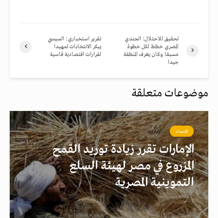
تحقيق للاحتلال: الجندي
تقرير استخباري: السيسي
المصري خطط لكل خطوة
يبكر الانتخابات تمهيدا
مسبقا وكان يعرف المنطقة
لقرارات اقتصادية قاسية
جيدا
موضوعات متعلقة
اقتصاد
الإمارات
الإمارات تقرر زيادة توريد القمح
المزروع في مصر لهيئة السلع
التموينية المصرية