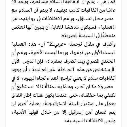
كما هي، رغم أن اتفاقية السلام مستقرة، وبعد 45
عامًا من اتفاقيات كامب ديفيد، لا
يبدو أن السلام مع
مصر محل تساؤل، ورغم الاختلافات في روايتهما عن
العملية، فسيكون مدهشا للغاية أن يتبين أنها تعكس
منعطفًا في السياسة المصرية».
وأضاف في مقال ترجمته «عربي21″ أن» هذه العملية
ليست الأولى من نوعها، وربما ليست الأخيرة، ورغم أن
الجندي المصري ربما تصرف بمفرده، فإن الدرس الأول
المستخلص من هذه الحادثة غير العادية، أن وجود
اتفاقيات سلام لا يعني تراجع العداء تجاه اليهود، لا في
مصر ولا مكان آخر، وهذا يعلمنا أننا لا نستطيع أن
نكتفي بما حققناه، حتى عندما يكون هناك إطار اتفاق
يعمل على استقرار البيئة الاستراتيجية، بعبارة أخرى لن
يتم ضمان أمن إسرائيل إلا من خلال قوتها الأمنية،
وليس الاتفاقات السياسية».