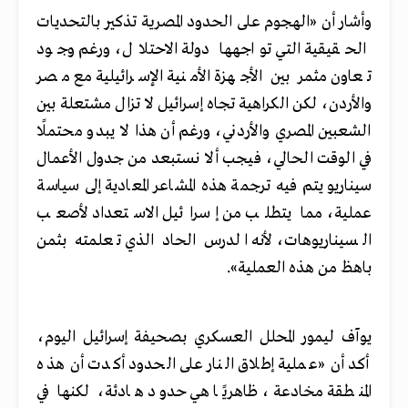
وأشار أن «الهجوم على الحدود المصرية تذكير بالتحديات
الحقيقية التي تواجهها دولة الاحتلال، ورغم وجود
تعاون مثمر بين الأجهزة الأمنية الإسرائيلية مع مصر
والأردن، لكن الكراهية تجاه إسرائيل لا تزال مشتعلة بين
الشعبين المصري والأردني، ورغم أن هذا لا يبدو محتملًا
في الوقت الحالي، فيجب أل
ا نستبعد من جدول الأعمال
سيناريو يتم فيه ترجمة هذه المشاعر المعادية إلى سياسة
عملية، مما يتطلب من إسرائيل الاستعداد لأصعب
السيناريوهات، لأنه الدرس الحاد الذي تعلمته بثمن
باهظ من هذه العملية».
يوآف ليمور المحلل العسكري بصحيفة إسرائيل اليوم،
أكد أن «عملية إطلاق النار على الحدود أكدت أن هذه
المنطقة مخادعة، ظاهريًا هي حدود هادئة، لكنها في