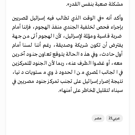
مشكلة صعبة بنفس القدر».
وأكد أنه «في الوقت الذي تطالب فيه إسرائيل المصريين
بإجراء فحص لخلفية الجندي منفذ الهجوم، فإننا أمام
ضربة قاسية ومؤلمة لإسرائيل، لأن الهجوم أتى من جهة
يفترض أن تكون شريكة وصديقة، رغم أننا لسنا أمام
أول حادث، وفي هذه الحالة يتوقع تعاون جنود آخرين
معه، أو غضوا الطرف عنه، ربما لأن الجنود المتمركزين
في الجانب المصري من الحدود ذوي مستويات دنيا،
نتيجة إصرار إسرائيل على تجنب تمركز جنود مصريين في
سيناء لتقليل المخاطر على أمنها».
عربي21
مصر