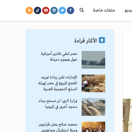
يديو
ملفات خاصة
الأكثر قراءة
مصر تنفي تقارير أميركية
حول هجوم دمياط
الإمارات تقرر زيادة توريد
القمح المزروع في مصر لهيئة
السلع التموينية المصرية
وزارة الري: لن نسمح ببناء
سدود أخرى في إثيوبيا
محمد صلاح يصل طرابزون
وسط استقبال جماهيري