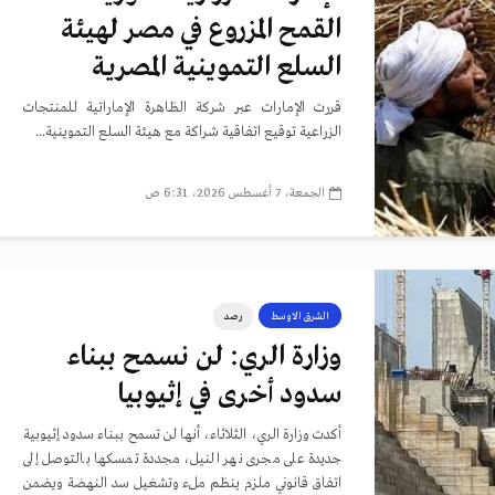
القمح المزروع في مصر لهيئة
السلع التموينية المصرية
قررت الإمارات عبر شركة الظاهرة الإماراتية للمنتجات
الزراعية توقيع اتفاقية شراكة مع هيئة السلع التموينية...
الجمعة، 7 أغسطس 2026، 6:31 ص
الشرق الاوسط
رصد
وزارة الري: لن نسمح ببناء
سدود أخرى في إثيوبيا
أكدت وزارة الري، الثلاثاء، أنها لن تسمح ببناء سدود إثيوبية
جديدة على مجرى نهر النيل، مجددة تمسكها بالتوصل إلى
اتفاق قانوني ملزم ينظم ملء وتشغيل سد النهضة ويضمن