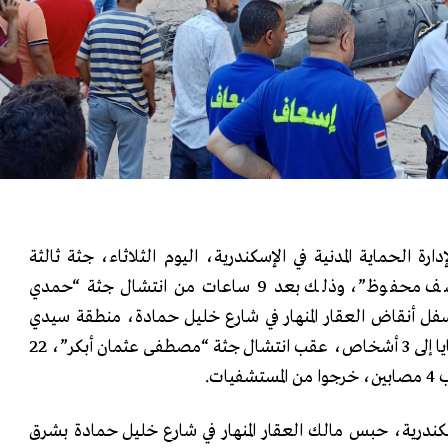
ارة الحماية المدنية في الإسكندرية، اليوم الثلاثاء، جثة ثالثة
لشخص يدعى “عبد الله يوسف محفوظ”، وذلك بعد 9 ساعات من انتشال جثة “حمدي
 عامًا، من أسفل أنقاض العقار المنهار في شارع خليل حمادة، منطقة سيدي
بشر، ليرتفع بذلك عدد الضحايا إلى 3 أشخاص، عقب انتشال جثة “مصطفى عثمان أبكر”، 22
ات.
ندرية، حبس مالك العقار المنهار في شارع خليل حمادة بشرق