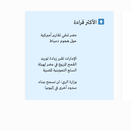
الأكثر قراءة
مصر تنفي تقارير أميركية
حول هجوم دمياط
الإمارات تقرر زيادة توريد
القمح المزروع في مصر لهيئة
السلع التموينية المصرية
وزارة الري: لن نسمح ببناء
سدود أخرى في إثيوبيا
محمد صلاح يصل طرابزون
وسط استقبال جماهيري
حاشد
ترامب يوقف الهجوم الكبير