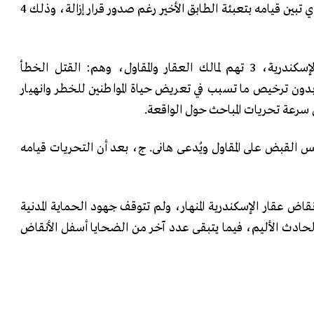
الإسكندرية، وكذلك المقاول الذي تبين قيامه بتعبئة الطابق الأخير رغم صدور قرار إزالة، وذلك 4
ووجهت جهات التحقيق في الإسكندرية، 3 تهم لمالك العقار والمقاول، وهم: القتل الخطأ
بدون ترخيص ما تسبب في تعريض حياة المواطنين للخطر وانهيار
سرعة تحريات المباحث حول الواقعة.
 القبض على المقاول ويُدعى هانى. ج، بعد أن التحريات قيامه
اض عقار الإسكندرية المنهار، ولم تتوقف جهود الحماية المدنية
ذ وقوع الحادث الأليم، فيما يتبقى عدد آخر من الضحايا أسفل الأنقاض