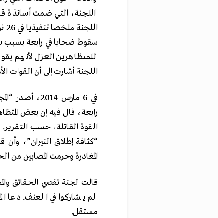
اللجنة، التي ضمت أساتذة قا
سقوط ضحايا في رابعة بسبب سم
للمتظاهرين العزل لأنهم بقو
اللجنة أشارت إلى أن القوات ال
في 6 مارس 014
رابعة، قال فيه إن بعض المتظا
القوة القاتلة، حسب التقرير. م
“كثافة إطلاق النيران”، وأن 
المغادرة وحرمت المصابين من ال
قالت لجنة تقصي الحقائق وال
لم يشاركوا في العنف. دعا ا
مستقل.