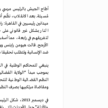
مُسيئة. بعد الانقلاب، نظّم 
ميدانين رئيسيين في القاهرة: 
الأرجح. قالت هيومن رايتس و
ضد الإنسانية وتتطلب تحقيقا دو
ينبغي للمحاكم الوطنية في الد
بموجب مبدأ “الولاية القضائية
النظم القضائية الوطنية للت
ومقاضاة مرتكبيها بصرف النظر 
في ديسمبر 2013