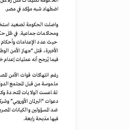
الحكومة تكتيكات مثل رفض ت
اضطهاد شبه مؤكد في مصر.
واصلت الحكومة تصعيد استخدام
ومحاكمات جماعية. في ظل حكوم
الأخيرة، قتل “جهاز الأمن الوط
فيما يُرجح أنه عمليات إعدام خ
رغم انتهاكات قوات الأمن المص
ملموسة من قبل المجتمع الدولي 
تقاعست الولايات المتحدة وكند
دعوات “البرلمان الأوروبي” و
ضد المسؤولين والكيانات المصر
فيها مذبحة رابعة.