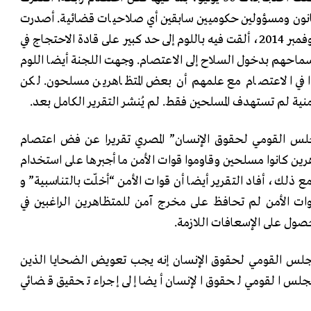
نون ومسؤولين حكوميين سابقين أي صلاحيات قضائية. أصدرت
اللجنة ملخصا تنفيذيا في 26 نوفمبر 2014، ألقت فيه باللوم إلى حد كبير على قادة الاحتجاج في
احهم بدخول السلاح إلى الاعتصام. وجهت اللجنة أيضا اللوم
ا في الاعتصام مع علمهم أن بعض المتظاهرين مسلحون. لكن
أمنية لم تستهدف المسلحين فقط. لم يُنشر التقرير الكامل بعد.
2، أصدر “المجلس القومي لحقوق الإنسان” المصري تقريرا عن فض اعتصام
هرين كانوا مسلحين وقاوموا قوات الأمن ما أجبرها على استخدام
ع ذلك، أفاد التقرير أيضا أن قوات الأمن “أخلّت بالتناسبية” و
قوات الأمن لم تحافظ على مخرج آمن للمتظاهرين الراغبين في
حصول على الإسعافات اللازمة.
مجلس القومي لحقوق الإنسان إنه يجب تعويض الضحايا الذين
لمجلس القومي لحقوق الإنسان أيضا إلى إجراء تحقيق قضائي