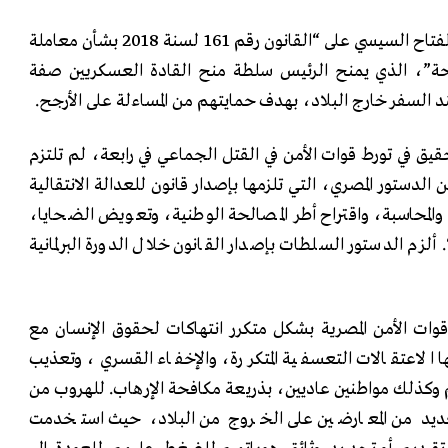
في 26 يوليو 2018، وافق عبد الفتاح السيسي على “القانون رقم 161 لسنة 2018 بشأن معاملة
لحة”، الذي يمنح الرئيس سلطة منح القادة العسكريين صفة
د السفر خارج البلاد، بهدف حمايتهم من المساءلة على الأرجح.
قيق في تورط قوات الأمن في القتل الجماعي في رابعة، لم تلتزم
لطات المصرية بالمادة 241 من الدستور المصري، التي تلزمها بإصدار قانون للعدالة الانتقالية
لمحاسبة، واقتراح أطر المصالحة الوطنية، وتعويض الضحايا،
 ألزم الدستور السلطات بإصدار القانون خلال الدورة البرلمانية
201، ارتكبت قوات الأمن المصرية بشكل متكرر انتهاكات لحقوق الإنسان مع
 الاعتقالات التعسفية المتكررة، والإخفاء القسري، وتعذيب
وكذلك مواطنين عاديين، بذريعة مكافحة الإرهاب. للهروب من
لعديد من المعارضين على الخروج من البلاد، حيث استخدمت