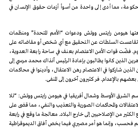
ومة، مما أدى إلى واحدة من أسوأ أزمات حقوق الإنسان في
عتها هيومن رايتس ووتش ودعوات “الأمم المتحدة” ومنظمات
، تقاعست السلطات عن التحقيق مع أي شخص أو مقاضاته على
وم. فضّت قوات الأمن الاعتصام بعنف في ساحة رابعة العدوية،
ين الذين كانوا يطالبون بإعادة الرئيس آنذاك محمد مرسي إلى
ن الذين شاركوا في الاعتصام رهن الاعتقال، وأدينوا في محاكمات
عضهم بالإعدام. فر كثيرون آخرون إلى المنفى.
م الشرق الأوسط وشمال أفريقيا في هيومن رايتس ووتش: “تلا
اعتقالات والمحاكمات الصورية والتعذيب والنفي، مما قضى على
لكثير من الإصلاحيين إلى خارج البلاد. معالجة ما وقع في رابعة
هم فحسب، وإنما هو أمر مصيري فيما يخص آفاق الديموقراطية