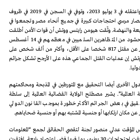
أطاح الجيش بالرئيس مرسي واعتقله في 3 يوليو 2013، وتوفي في السجن في 2019 في ظروف
أنصار مرسي احتجاجات كبيرة في جميع أنحاء مصر وتجمعوا في
رابعة والنهضة. وثّقت هيومن رايتس ووتش أن قوات الأمن أطلقت
النار بشكل غير قانوني على حشود من المتظاهرين السلميين في معظمهم في 14 أغسطس
لتفريقهم في رابعة، مما أسفر عن مقتل 817 شخصا على الأقل، وأكثر من ألف شخص على
وتش إن عمليات القتل الجماعي هذه على الأرجح تشكل جرائم
ليا.
ول الأخرى أيضا التحقيق مع المتورطين في المذبحة ومحاكمتهم
 العالمية”. يشير مصطلح الولاية القضائية العالمية إلى سلطة
حقيق في بعض الجرائم الأكثر خطورة بموجب القانون الدولي
عن مكان ارتكابها أو جنسية المشتبه بهم أو جنسية ضحاياهم.
، شكل الرئيس المؤقت عدلي منصور لجنة لتقصي الحقائق لجمع “المعلومات
والأدلة” حول الأحداث التي رافقت احتجاجات 30 يونيو، بما فيها فض اعتصام رابعة. افتقرت