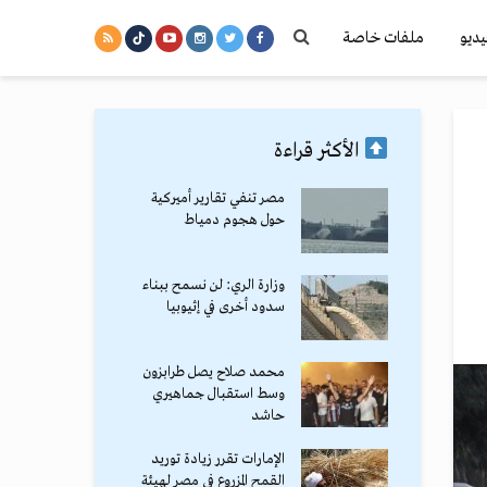
يديو
ملفات خاصة
الأكثر قراءة
مصر تنفي تقارير أميركية
حول هجوم دمياط
وزارة الري: لن نسمح ببناء
سدود أخرى في إثيوبيا
محمد صلاح يصل طرابزون
وسط استقبال جماهيري
حاشد
الإمارات تقرر زيادة توريد
القمح المزروع في مصر لهيئة