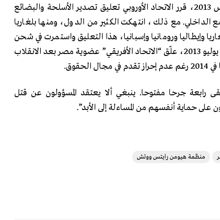
بعد مذبحة رابعة، في أغسطس 2013، قرر الاتحاد الأوروبي تعليق تصدير الأسلحة والبضائع
ع الداخلي. مع ذلك، انتهكت الكثير من الدول، ومنها بلغاريا
ا وإيطاليا ورومانيا وإسبانيا، هذا التعليق واستمرت في شحن
المعدات العسكرية إلى مصر. في يوليو 2013، علّق “الاتحاد الأفريقي” عضوية مصر بعد الانقلاب
الحقوق.
ى رابعة جرحا مفتوحا. ينبغي ألا يعتقد المسؤولون عن قتل
ن على حماية أنفسهم من المساءلة إلى الأبد”.
منظمة هيومن رايتس ووتش