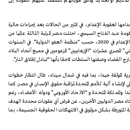
قديم أو تجديد وثائق هوياتهم للضغط عليهم للعودة إلى
ها لعقوبة الإعدام، في كثير من الحالات بعد إجراءات جائرة
ة عبد الفتاح السيسي، احتلت مصر المرتبة الثالثة عالميا من
حيث عدد الإعدامات وأحكام الإعدام في 2020، حسب “منظمة العفو الدولية”. في السنوات
ني” المصري عشرات “الإرهابيين” المزعومين في جميع أنحاء البلاد
ارج القضاء وصفتها السلطات لاحقا بأنها “تبادل إطلاق النار”.
رية الموثقة جيدا، بما فيه في شمال سيناء، طال انتظار خطوات
لإنشاء آلية للأمم المتحدة لمراقبة حقوق الإنسان في مصر. كما
ا والمملكة المتحدة و “الاتحاد الأوروبي” ودوله الأعضاء، رغم
شركاء مصر الدوليين الآخرين، عن فرض أي عقوبات محددة الهدف
ية المتورطة بشكل موثوق في الانتهاكات الحقوقية الجسيمة، بما