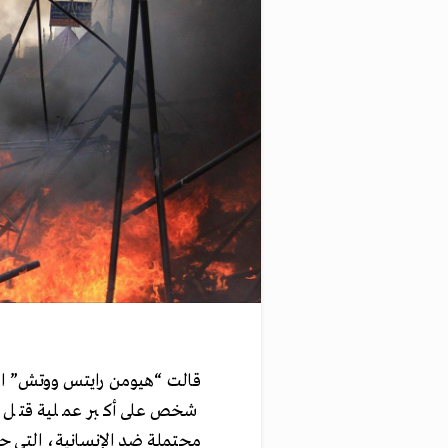
قالت “هيومن رايتس ووتش” ال
شخص على أكبر عملية قتل ج