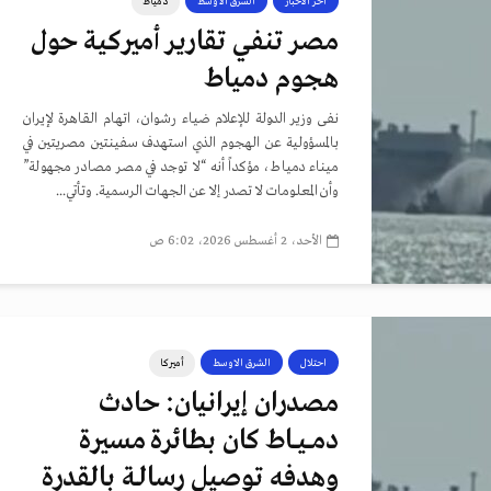
أخر الأخبار
الشرق الاوسط
دمياط
مصر تنفي تقارير أميركية حول
هجوم دمياط
نفى وزير الدولة للإعلام ضياء رشوان، اتهام القاهرة لإيران
بالمسؤولية عن الهجوم الذي استهدف سفينتين مصريتين في
ميناء دمياط، مؤكداً أنه “لا توجد في مصر مصادر مجهولة”
وأن المعلومات لا تصدر إلا عن الجهات الرسمية. وتأتي...
الأحد، 2 أغسطس 2026، 6:02 ص
احتلال
الشرق الاوسط
أميركا
مصدران إيرانيان: حادث
دمــيــاط كان بطائرة مسيرة
وهدفه توصيل رسالـة بالقدرة