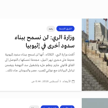
الشرق الاوسط
رصد
وزارة الري: لن نسمح ببناء
سدود أخرى في إثيوبيا
أكدت وزارة الري، الثلاثاء، أنها لن تسمح ببناء سدود إثيوبية
جديدة على مجرى نهر النيل، مجددة تمسكها بالتوصل إلى
اتفاق قانوني ملزم ينظم ملء وتشغيل سد النهضة ويضمن
تبادل البيانات مع دولتي المصب، مصر والسودان. جاء ذلك...
الأربعاء، 5 أغسطس 2026، 6:44 ص