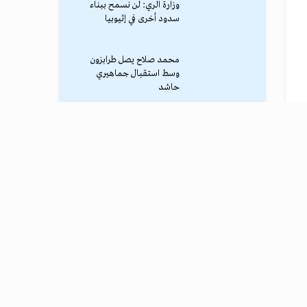
وزارة الري: لن نسمح ببناء
سدود أخرى في إثيوبيا
محمد صلاح يصل طرابزون
وسط استقبال جماهيري
حاشد
ترامب يوقف الهجوم الكبير
ضد إيران
نادي طرابزون يعلن التفاوض
مع محمد صلاح