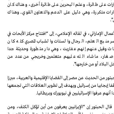
رات على طائرة، وعلم البحرين على طائرة أخرى، وهناك كان
ارات متكررة، وهي دليل على الدعم والتعاون القوي.. وهناك
.
ال الإماراتي، في لقائه الإعلامي، إلى “افتتاح مركز الأبحاث في
 منبع العلم، الرجال والستات والشباب المصري كله كان
بحاث وقيل عنهم إنهم عفاريت، وهي دار متطورة وحديثة جدا
غار، ما شاء الله عليهم متعلمين وخريجي من عدد من
 البلاد أو من خارجها”.
تور من الحديث عن مصر إلى القضايا الإقليمية والعربية، مبرزا
ا إيجابيا من إسرائيل ويهدف إلى تطوير العلاقات التي تجمعها
نهم عرفوا الإسرائيليين في نيويورك وبريطانيا.
قال الحبتور إن “الإيرانيين يعرفون من أين تؤكل الكتف، ومن