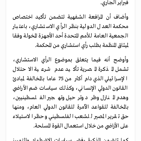
فبراير الجاري.
وأضاف أن المرافعة الشفهية تتضمن تأكيد اختصاص
محكمة العدل الدولية بنظر الرأي الاستشاري، باعتبار
الجمعية العامة للأمم المتحدة أحد الأجهزة المخولة وفقا
لميثاق المنظمة بطلب رأي استشاري من المحكمة.
وأوضح أنه فيما يتعلق بموضوع الرأي الاستشاري،
تشمل المذكرة المصرية تأكيد عدم شرعية الاحتلال
الإسرائيلي الذي دام أكثر من 75 عاما بالمخالفة لمبادئ
القانون الدولي الإنساني، وكذلك سياسات ضم الأراضي
وهدم المنازل وطرد وترحيل وتهجير الفلسطينيين،
بالمخالفة للقواعد الآمرة للقانون الدولي العام، ومنها
حق تقرير المصير للشعب الفلسطيني وحظر الاستيلاء
على الأراضي من خلال استعمال القوة المسلحة.
كما تتضمن المذكرة رفض سياسات الاضطهاد والتمييز