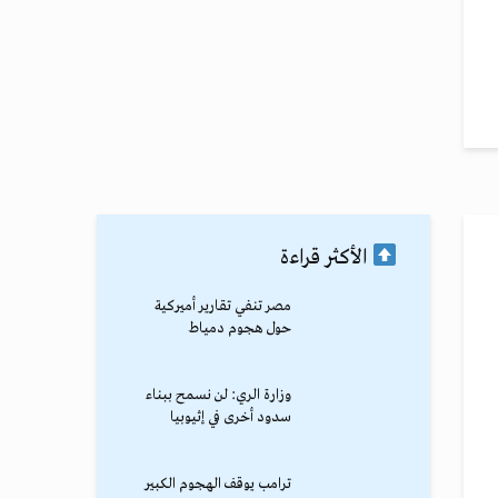
الأكثر قراءة
مصر تنفي تقارير أميركية
حول هجوم دمياط
وزارة الري: لن نسمح ببناء
سدود أخرى في إثيوبيا
ترامب يوقف الهجوم الكبير