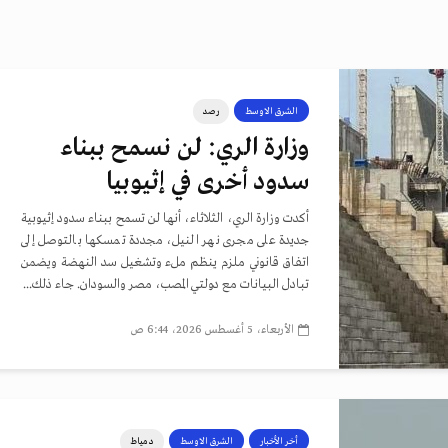
الشرق الاوسط
رصد
وزارة الري: لن نسمح ببناء
سدود أخرى في إثيوبيا
أكدت وزارة الري، الثلاثاء، أنها لن تسمح ببناء سدود إثيوبية
جديدة على مجرى نهر النيل، مجددة تمسكها بالتوصل إلى
اتفاق قانوني ملزم ينظم ملء وتشغيل سد النهضة ويضمن
تبادل البيانات مع دولتي المصب، مصر والسودان. جاء ذلك...
الأربعاء، 5 أغسطس 2026، 6:44 ص
أخر الأخبار
الشرق الاوسط
دمياط