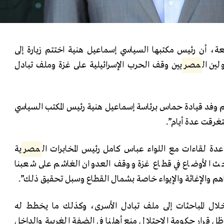
 أن رئيس مكتبها السياسي إسماعيل هنية اختتم زيارة إلى
لين ال
مصر
يين وقف الحرب الإسرائيلية على غزة وملف تبادل
م وفد قيادة حماس برئاسة إسماعيل هنية رئيس المكتب السياسي
غرقت عدة أيام”.
دة لقاءات مع اللواء عباس كامل رئيس المخابرات ال
مصر
ية
حث الأوضاع في قطاع غزة ووقف العدوان الغاشم على شعبنا
اهم والإغاثة والإيواء خاصة بشمال القطاع وسبل تحقيق ذلك”.
خلال المباحثات إلى ملف تبادل الأسرى، وكذلك ما يخطط له
 ظل قرار حكومة الاحتلال منع أهلنا في الضفة الغربية والداخل