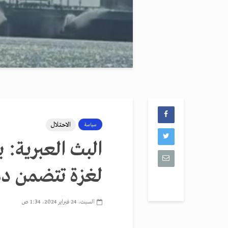
الاحتلال
سياسة
البث العبرية:
لغزة تتضمن 
السبت، 24 فبراير 2024، 1:34 ص