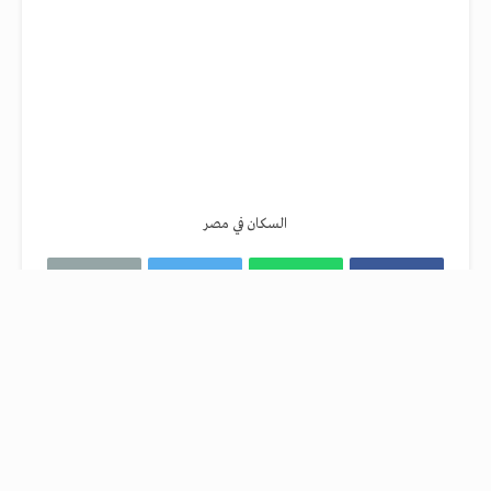
السكان في مصر
قالت هالة السعيد، وزيرة التخطيط والتنمية
الاقتصادية أن مصر حققت أقل معدلات نمو في الزيادة
السكانية خلال الـ50 عاما الأخيرة .
وقالت خلال عرضها التقرير السنوي لإدارة المشروع
القومي لتنمية الأسرة المصرية حول الموقف التنفيذي أن