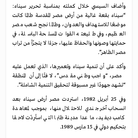
وأضاف السيسي خلال كملته بمناسبة تحرير سيناء:
“سيناء بقعة غالية من أرض مصر المقدسة طالما كانت
موضعًا للاستهداف والعدوان، وطالما نجح شعب مصر
العظيم، وفي طليعته القوات المسلحة الباسلة، في
حمايتها وصونها والحفاظ عليها، جزءًا لا يتجزّأ من تراب
مصر الطاهر”.
وأكد على أن تنمية سيناء وتعميرها، الذي تعمل عليه
مصر، “واجب وطني مقدس”، لافتًا إلى أن المنطقة
“تشهد جهودًا غير مسبوقة لتحقيق التنمية الشاملة”.
وفي 25 أبريل 1982، استردت مصر أرض سيناء بعد
انسحاب آخر جندي للاحتلال منها، بموجب لمعاهدة
كامب ديفيد، ما عدا مدينة طابا التي استُردّت لاحقا
بتحكيم دولي في 15 مارس 1989.