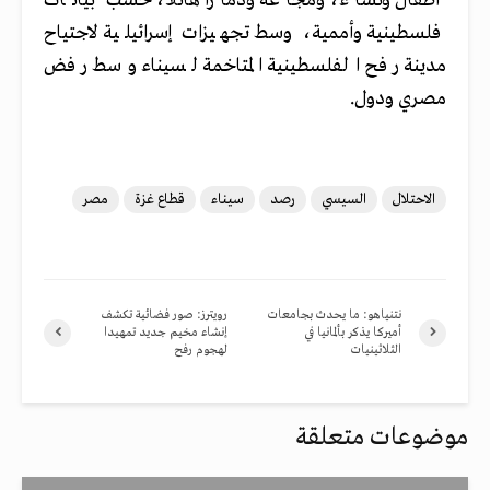
أطفال ونساء، ومجاعة ودمارا هائلا، حسب بيانات
فلسطينية وأممية، وسط تجهيزات إسرائيلية لاجتياح
مدينة رفح الفلسطينية المتاخمة لسيناء وسط رفض
مصري ودول.
الاحتلال
السيسي
رصد
سيناء
قطاع غزة
مصر
نتنياهو: ما يحدث بجامعات
رويترز: صور فضائية تكشف
أميركا يذكر بألمانيا في
إنشاء مخيم جديد تمهيدا
الثلاثينيات
لهجوم رفح
موضوعات متعلقة