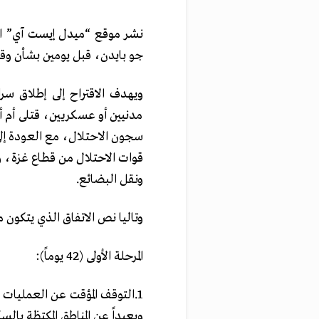
نشر موقع “ميدل إيست آي” البر
جو بايدن، قبل يومين بشأن وقف 
ويهدف الاقتراح إلى إطلاق سرا
مدنيين أو عسكريين، قتلى أم 
سجون الاحتلال، مع العودة إلى
قوات الاحتلال من قطاع غزة، و
ونقل البضائع.
وتاليا نص الاتفاق الذي يتكون 
المرحلة الأولى (‎42‌‏ يوماً): ‏
‏1.‏التوقف المؤقت عن العمليا
وبعيداً ‏عن ‏المناطق المكتظة ب