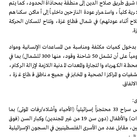
ت) شرق طريق صلاح الدين إلى منطقة بمحاذاة الحدود، كما يتم
رية كلياً، ‏واستمرار عودة النازحين داخلياً إلى أماكن ‏سكناهم
ح أثناء عودتهم) في شمال قطاع ‏غزة، وتتاح للسكان ‏الحركة
 ‏
مح بدخول كميات مكثفة ومناسبة من المساعدات الإنسانية ومواد
‏الإغاثة والوقود (‎600‌‏ ‏شاحنة يومياً على أن تشمل ‌‎50‌‏ شاحنة وقود، منها ‌‎300‌‏ للشمال) بما في
طة الكهرباء ‏والتجارة والمعدات المدنية اللازمة لإزالة الركام،
فيات والمراكز الصحية والمخابز في ‏جميع مناطق قطاع غزة ،
تفاق. ‏
خلال هذه المرحلة تطلق حماس سراح ‌‎33‌‏ محتجزاً إسرائيلياً (الأحياء وأشلاء/رفات الموتى) بما
يشمل ‏النساء (المدنيات ‏والمجندات) والأطفال (دون سن ‌‎19‌‏ من غير المجندين) وكبار السن (فوق
حى المدنيين، ‏مقابل عدد من الأسرى الفلسطينيين في السجون الإسرائيلية