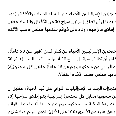
لي: ‏
تجزين الإسرائيليين الأحياء من النساء المدنيات والأطفال (دون
‏سن ‌‎19‌‏ سنة ‏من غير المجندين)، بمقابل أن تطلق إسرائيل سراح ‌‎30‌‏ من الأطفال والنساء ‏مقابل
 ‏إطلاق سراحهم، بناء على قوائم تقدمها حماس حسب ‏الأقدم
‏‌ب.‏تطلق حماس سراح جميع المحتجزين الإسرائيليين الأحياء من كبار السن (فوق سن ‌‎50‌‏ عاماً‏)،
عاماً) والمرضى (على أن لا ‏يزيد الباقي من محكوميتهم عن ‌‎15‌‏ عاماً) مقابل كل محتجز(ة)
قدمها حماس حسب الأقدم ‏اعتقالاً. ‏
جزات المجندات الإسرائيليات اللواتي على قيد الحياة، مقابل ‏أن
مؤبداً، و‎20‌‏ حكما على أن ‏لا تزيد المدة المتبقية من محكوميتهم عن ‌‎15‌‏ عاماً) ‏بناء على قوائم
تقدمها حماس، باستثناء عدد يتفق عليه من الأسرى ‌‏(‌‎100‌‏ على الأقل) الذين ‏سيتم ‏مناقشتهم