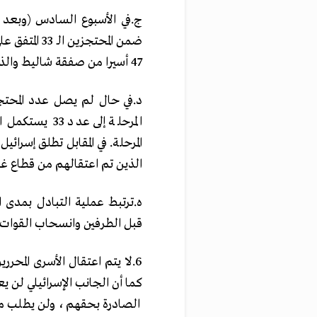
‏‌ج.‏في الأسبوع السادس (وبع
‏ضمن المحتجزي
‌‎47‌‏ أسيرا من صفقة شاليط والذين ‏تم إعادة اعتقالهم. ‏
‏‌د.‏في حال لم يصل عدد المح
‏المرحلة إلى ‏
الذين تم اعتقالهم من قطاع غزة بعد ‌‎7‌‏ أكتوبر ‌‎2023‌‏ ‏حيث يتم ذلك في ا
‏‌ه.‏ترتبط عملية التبادل بمدى
‏قبل الطرفين ‏وانسحاب القوات ال
‏6.‏لا يتم اعتقال الأسرى المح
كما أن ‏الجانب ‏الإسرائيلي لن ي
الصادرة ‏بحقهم، ولن يطلب من 