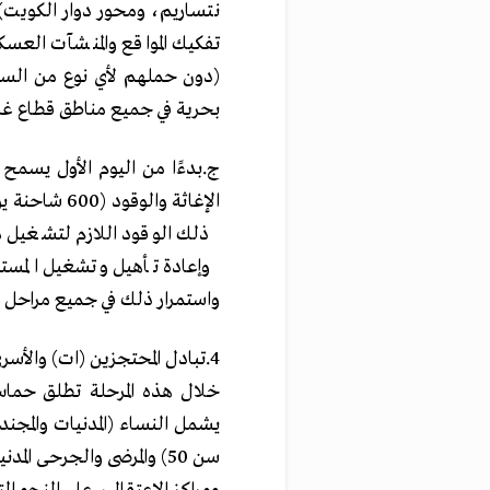
‏نتساريم، ومحور ‏دوار الكوي
‏تفكيك المواقع والمنشآت العسك
(دون حملهم لأي نوع من السلا
بحرية في جميع مناطق قطاع غزة.
‏‌ج.‏بدءًا من اليوم الأول يس
‏ذلك الوقود اللازم لتشغيل مح
‏وإعادة تأهيل وتشغيل المستش
واستمرار ذلك في جميع مراحل الا
سن ‌‎50‌‏) ‏والمرضى والجر