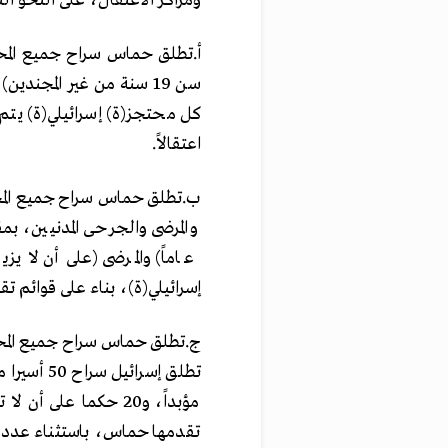
ومراكز ‏الاعتقال، على النحو التا
‏‌أ.‏تطلق حماس سراح جميع المح
كل محتجز(ة) إسرائيلي(ة) يتم
اعتقالاً. ‏
‏إسرائيلي(ة)، بناء على قوائم ت
‏‌ج.‏تطلق حماس سراح جميع المحت