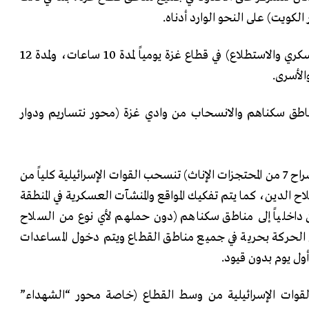
الكويت) على النحو الوارد أدناه. ‏
الأسرى. ‏
لى مناطق سكناهم والانسحاب من وادي غزة (محور نتساريم ودوار
‏‌أ.‏في اليوم السابع (بعد إطلاق سراح ‌‎7‌‏ من المحتجزات الإناث) تنسحب القوات الإسرائيلية كلياً ‏من
اح الدين، كما يتم تفكيك المواقع والمنشآت العسكرية في ‏المنطقة
حين داخلياً إلى مناطق سكناهم (دون حملهم لأي نوع من ‏السلاح
 الحركة بحرية في ‏جميع مناطق القطاع ويتم دخول ‏المساعدات
ول يوم بدون قيود. ‏
الـ ‌‎22‎، تنسحب القوات الإسرائيلية من وسط القطاع (خاصة محور “الشهداء”