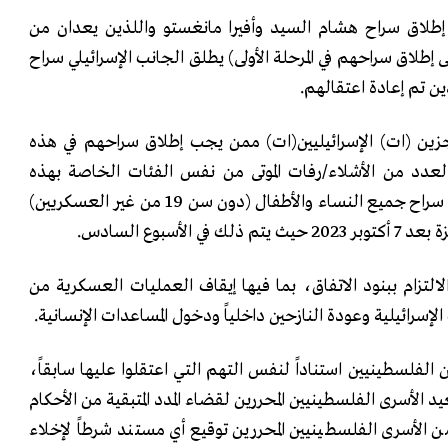
د إطلاق سراح هشام السيد وأفيرا مانغستو واللذين يعدان من
ن الـ ‌‌‎33‌‏ المتفق على إطلاق سراحهم في المرحلة الأولى) يطلق الجانب الإسرائيلي ‏سراح
تجزين (ات) الإسرائيليين(ات) ممن يجب إطلاق سراحهم في هذه
عدد ‌‎33‌‏ يستكمل العدد من الأشلاء/رفات الموتى من نفس الفئات الخاصة بهذه
‏المرحلة. في المقابل تطلق إسرائيل ‏سراح جميع النساء والأطفال (دون سن ‌‎19‌‏ من غير ‏العسكريين)
لأسبوع ‏السادس. ‏
 الالتزام ببنود الاتفاق، بما فيها إيقاف العمليات العسكرية من
إسرائيلية وعودة النازحين داخلياً ودخول المساعدات ‏الإنسانية. ‏
ررين الفلسطينيين استناداً لنفس التهم التي اعتقلوا عليها سابقاً،
عيد الأسرى الفلسطينيين المحررين لقضاء المدد المتبقية من الأحكام
‏الأسرى الفلسطينيين المحررين توقيع أي مستند شرطاً لإخلاء