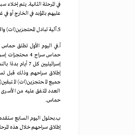
عليهم ‏بالمؤبد في الخارج أو في غزة
‏إسرائيليين كل ‌‎7‌
إطلاق سراحهم وذلك قبل تسلي
جميع المحتجزين(ات) المتبقين(ا
العدد المتفق عليه من الأسرى 
حماس.
‏‌ب.‏بحلول اليوم السابع ستق
‏إطلاق سراحهم ‏خلال هذه المرحلة