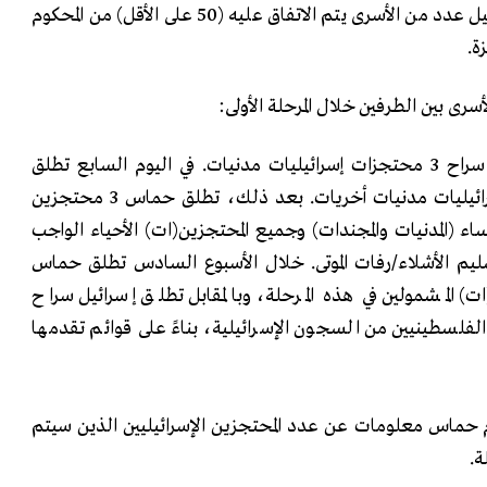
في المرحلة الثانية. يتم إخلاء سبيل عدد من الأسرى يتم الاتفاق عليه (‌‎50‌‏ على الأقل) ‏من المحكوم
. ‏
‏‌أ.‏في اليوم الأول تطلق حماس سراح ‌‎3‌‏ محتجزات إسرائيليات مدنيات. في اليوم السابع تطلق
‏حماس سراح ‌‎4‌‏ ‏محتجزات إسرائيليات مدنيات أخريات. بعد ذلك، تطلق حماس ‌‎3‌‏ محتجزين
‏ أيام بدءًا بالنساء (المدنيات ‏والمجندات) وجميع المحتجزين(ات) الأحياء ‏الواجب
م الأشلاء/رفات الموتى. خلال ‏الأسبوع السادس ‏تطلق حماس
ت) المشمولين في هذه المرحلة، وبالمقابل تطلق ‌‏إسرائيل سراح
الفلسطينيين من السجون الإسرائيلية، بناءً ‏على قوائم تقدمها
دم حماس معلومات عن عدد المحتجزين الإسرائيليين الذين سيتم
. ‏