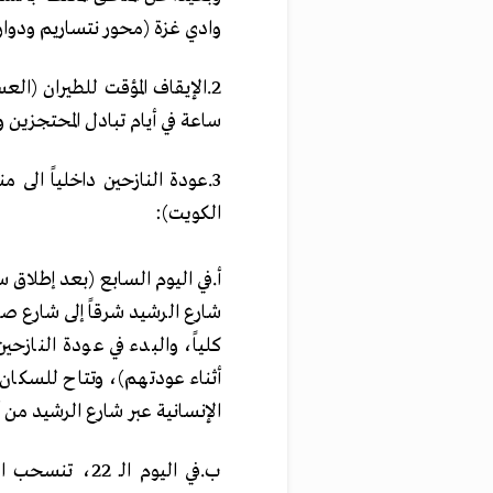
وادي غزة ‌‏(محور نتساريم ‏ودوار 
ساعة ‏في ‏أيام تبادل المحتجزين و
‏3.‏عودة النازحين داخلياً ا
الكويت):
شارع ‏الرشيد شرقاً إلى شارع صل
كلياً، والبدء في عودة ‏الناز
أثناء عودتهم)، وتتاح للسكان
الإنسانية عبر شارع الرشيد من أ
‏‌ب.‏في اليوم 