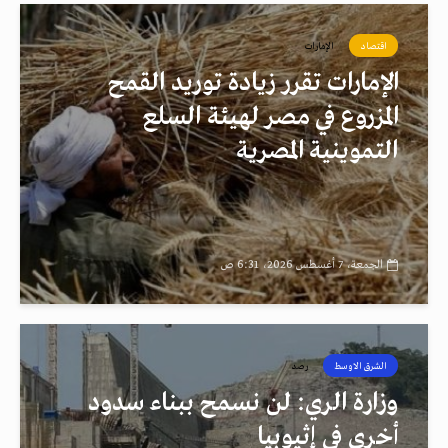
اقتصاد
الإمارات
الإمارات تقرر زيادة توريد القمح
المزروع في مصر لهيئة السلع
التموينية المصرية
الجمعة، 7 أغسطس 2026، 6:31 ص
الشرق الاوسط
رصد
وزارة الري: لن نسمح ببناء سدود
أخرى في إثيوبيا