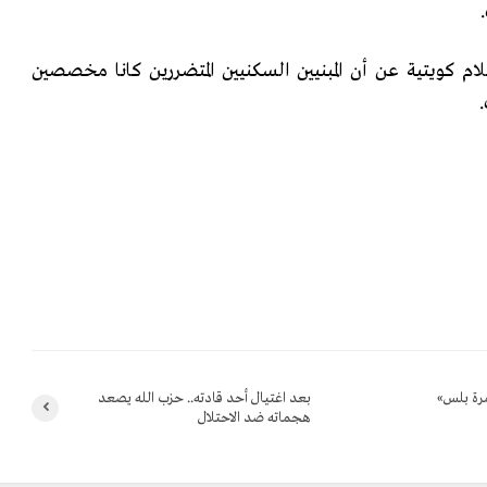
م كويتية عن أن المبنيين السكنيين المتضررين كانا مخصصين
مرة بلس»
بعد اغتيال أحد قادته.. حزب الله يصعد
هجماته ضد الاحتلال