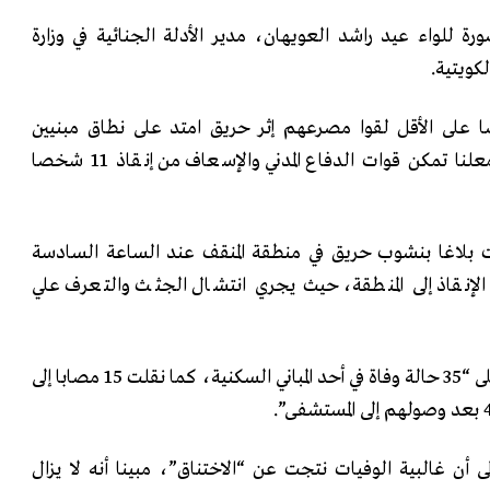
للواء عيد راشد العويهان، مدير الأدلة الجنائية في وزارة
لكويتية.
ويهان إن “39 شخصا على الأقل لقوا مصرعهم إثر حريق امتد على نطاق مبنيين
سكنيين في منطقة المنقف”، معلنا تمكن قوات الدفاع المدني والإسعاف من إنقاذ 11 شخصا
قت بلاغا بنشوب حريق في منطقة المنقف عند الساعة السادسة
لإنقاذ إلى المنطقة، حيث يجري انتشال الجثث والتعرف علي
وأوضح أن فرق الإنقاذ عثرت على “35 حالة وفاة في أحد المباني السكنية، كما نقلت 15 مصابا إلى
ى أن غالبية الوفيات نتجت عن “الاختناق”، مبينا أنه لا يزال